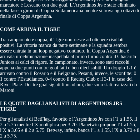
marcatore è Lescano con due goal. L’Argentinos Jrs è stato eliminato
nella fase a gironi di Coppa Sudamericana mentre si trova agli ottavi di
finale di Coppa Argentina.
COME ARRIVA IL
TIGRE
Tra campionato e coppa, il Tigre non riesce ad ottenere risultati
positivi. La vittoria manca da tante settimane e la squadra sembra
essere entrata in un loop negativo continuo. In Coppa Argentina è
arrivata un’eliminazione inaspettata al primo turno contro il Chacarita
Juniors ai calci di rigore. In campionato, invece, sono stati raccolti
appena due punti con tre goal fatti e ben dieci subiti. Un doppio 1-1 è
arrivato contro il Rosario e il Belgrano. Pesanti, invece, le sconfitte: 0-
1 contro l’Estudiantes, 0-4 contro il Racing Club e il 3-1 in casa del
River Plate. Dei tre goal siglati fino ad ora, due sono stati realizzati da
Maroni.
LE QUOTE DAGLI ANALISTI DI
ARGENTINOS JRS –
TIGRE
Per gli analisti di BetFlag, favorito è l’Argentinos Jrs con l’1 a 1.55, il
2 a 5.75 mentre l’X moltiplica per 3.70. Planetwin propone l’1 a1.55,
l’X a 3.65 e il 2 a 5.75. Betway, infine, banca l’1 a 1.55, l’X a 3.70 e il
2 a 5.75.