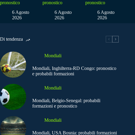
pronostico
pronostico
pronostico
6 Agosto
6 Agosto
6 Agosto
2026
2026
2026
Di tendenza
Mondiali
Mondiali, Inghilterra-RD Congo: pronostico
e probabili formazioni
Mondiali
Mondiali, Belgio-Senegal: probabili
formazioni e pronostico
Mondiali
Mondiali, USA Bosnia: probabili formazioni