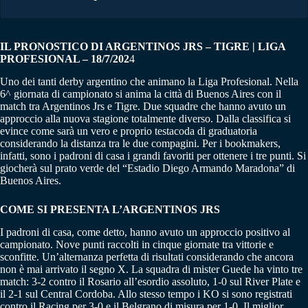
IL PRONOSTICO DI ARGENTINOS JRS – TIGRE | LIGA
PROFESIONAL – 18/7/202
4
Uno dei tanti derby argentino che animano la Liga Profesional. Nella
6^ giornata di campionato si anima la città di Buenos Aires con il
match tra Argentinos Jrs e Tigre. Due squadre che hanno avuto un
approccio alla nuova stagione totalmente diverso. Dalla classifica si
evince come sarà un vero e proprio testacoda di graduatoria
considerando la distanza tra le due compagini. Per i bookmakers,
infatti, sono i padroni di casa i grandi favoriti per ottenere i tre punti. Si
giocherà sul prato verde del “Estadio Diego Armando Maradona” di
Buenos Aires.
COME SI PRESENTA L’ARGENTINOS JRS
I padroni di casa, come detto, hanno avuto un approccio positivo al
campionato. Nove punti raccolti in cinque giornate tra vittorie e
sconfitte. Un’alternanza perfetta di risultati considerando che ancora
non è mai arrivato il segno X. La squadra di mister Guede ha vinto tre
match: 3-2 contro il Rosario all’esordio assoluto, 1-0 sul River Plate e
il 2-1 sul Central Cordoba. Allo stesso tempo i KO si sono registrati
contro il Racing per 3-0 e il Belgrano di misura per 1-0. Il miglior