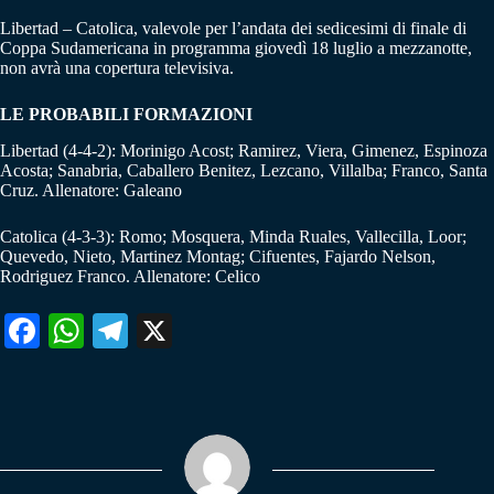
Libertad – Catolica, valevole per l’andata dei sedicesimi di finale di
Coppa Sudamericana in programma giovedì 18 luglio a mezzanotte,
non avrà una copertura televisiva.
LE PROBABILI FORMAZIONI
Libertad (4-4-2): Morinigo Acost; Ramirez, Viera, Gimenez, Espinoza
Acosta; Sanabria, Caballero Benitez, Lezcano, Villalba; Franco, Santa
Cruz. Allenatore: Galeano
Catolica (4-3-3): Romo; Mosquera, Minda Ruales, Vallecilla, Loor;
Quevedo, Nieto, Martinez Montag; Cifuentes, Fajardo Nelson,
Rodriguez Franco. Allenatore: Celico
Fa
W
Te
X
ce
ha
le
bo
ts
gr
ok
A
a
pp
m