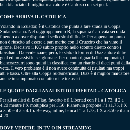
ben bilanciato. Il miglior marcatore è Cardozo con sei goal.
COME ARRIVA IL
CATOLICA
Volando in Ecuador, è il Catolica che punta a fare strada in Coppa
Sudamericana. Nel raggruppamento B, la squadra è arrivata seconda
finendo a dover disputare i sedicesimi di finale. Per appena un punto
non è riuscito ad essere a pari merito con il Cruzeiro che ha vinto il
girone. Decisivo il KO subito proprio nello scontro diretto contro i
brasiliani. Da evidenziare, però, lo stato di forma di Diaz autore di tre
goal ed un assist in sei giornate. Per quanto riguarda il campionato, i
biancoazzurri sono quinti in classifica con un ritardo di dieci punti dalla
vetta. Il vero problema è il non avere continuità di risultati ma troppi
alti e bassi. Oltre alla Coppa Sudamericana, Diaz è il miglior marcatore
anche in campionato con otto reti e tre assist.
LE QUOTE DAGLI ANALISTI DI
LIBERTAD – CATOLICA
Per gli analisti di BetFlag, favorito è il Libertad con l’1 a 1.73, il 2 a
4.20 mentre l’X moltiplica per 3.50. Planetwin propone l’1 a1.75, l’X
a 3.50 e il 2 a 4.15. Betway, infine, banca l’1 a 1.73, l’X a 3.50 e il 2 a
4.20.
DOVE VEDERE IN TV O IN STREAMING