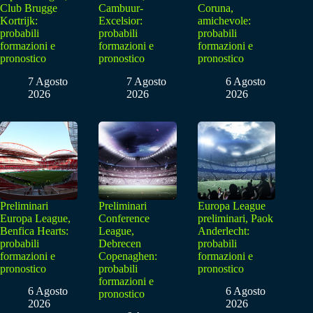
Club Brugge
Cambuur-
Coruna,
Kortrijk:
Excelsior:
amichevole:
probabili
probabili
probabili
formazioni e
formazioni e
formazioni e
pronostico
pronostico
pronostico
7 Agosto
7 Agosto
6 Agosto
2026
2026
2026
Preliminari
Preliminari
Europa League
Europa League,
Conference
preliminari, Paok
Benfica Hearts:
League,
Anderlecht:
probabili
Debrecen
probabili
formazioni e
Copenaghen:
formazioni e
pronostico
probabili
pronostico
formazioni e
6 Agosto
6 Agosto
pronostico
2026
2026