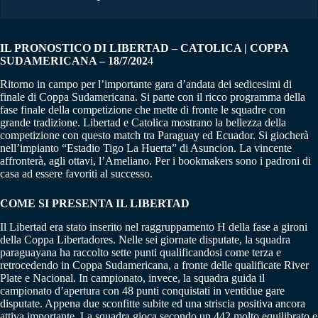
IL PRONOSTICO DI LIBERTAD – CATOLICA | COPPA
SUDAMERICANA – 18/7/202
4
Ritorno in campo per l’importante gara d’andata dei sedicesimi di
finale di Coppa Sudamericana. Si parte con il ricco programma della
fase finale della competizione che mette di fronte le squadre con
grande tradizione. Libertad e Catolica mostrano la bellezza della
competizione con questo match tra Paraguay ed Ecuador. Si giocherà
nell’impianto “Estadio Tigo La Huerta” di Asuncion. La vincente
affronterà, agli ottavi, l’Ameliano. Per i bookmakers sono i padroni di
casa ad essere favoriti al successo.
COME SI PRESENTA IL LIBERTAD
Il Libertad era stato inserito nel raggruppamento H della fase a gironi
della Coppa Libertadores. Nelle sei giornate disputate, la squadra
paraguayana ha raccolto sette punti qualificandosi come terza e
retrocedendo in Coppa Sudamericana, a fronte delle qualificate River
Plate e Nacional. In campionato, invece, la squadra guida il
campionato d’apertura con 48 punti conquistati in ventidue gare
disputate. Appena due sconfitte subite ed una striscia positiva ancora
attiva importante. La squadra gioca secondo un 442 molto equilibrato e