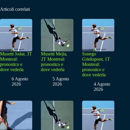
Articoli correlati
Musetti Jodar, 3T
Musetti Mejia,
Sonego
Montreal:
2T Montreal:
Griekspoor, 1T
pronostico e
pronostico e
Montreal:
dove vederla
dove vederla
pronostico e
dove vederla
6 Agosto
5 Agosto
2026
2026
4 Agosto
2026