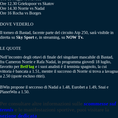
Ore 12.30 Griekspoor vs Skatov
Ore 14.30 Norrie vs Nadal
Ore 16 Rocha vs Borges
DOVE VEDERLO
Il torneo di Bastad, facente parte del circuito Atp 250, sarà visibile in
diretta su
Sky Sport
e, in streaming, su
NOW Tv.
LE QUOTE
Nell’incontro degli ottavi di finale del singolare mascahile di Bastad,
fra Cameron Norrie e Rafa Nadal, in programma giovedì 18 luglio,
favorito per
BetFlag
e i suoi analisti è il tennista spagnolo, la cui
vittoria è bancata a 1.51, mentre il successo di Norrie si trova a lavagna
a 2.50 (quote escluso ritiri).
BWin propone il seccesso di Nadal a 1.48, Eurobet a 1.49, Snai e
PlanetWin a 1.50.
Per consultare altre informazioni sulle
scommesse sul
tennis
e le manifestazioni sportive, puoi visitare la
sezione dedicata