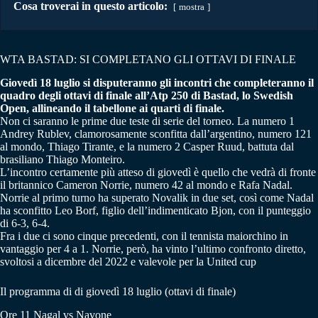
Cosa troverai in questo articolo:
mostra
WTA BASTAD: SI COMPLETANO GLI OTTAVI DI FINALE
Giovedì 18 luglio si disputeranno gli incontri che completeranno il
quadro degli ottavi di finale all’Atp 250 di Bastad, lo Swedish
Open, allineando il tabellone ai quarti di finale.
Non ci saranno le prime due teste di serie del torneo. La numero 1
Andrey Rublev, clamorosamente sconfitta dall’argentino, numero 121
al mondo, Thiago Tirante, e la numero 2 Casper Ruud, battuta dal
brasiliano Thiago Monteiro.
L’incontro certamente più atteso di giovedì è quello che vedrà di fronte
il britannico Cameron Norrie, numero 42 al mondo e Rafa Nadal.
Norrie al primo turno ha superato Novalik in due set, così come Nadal
ha sconfitto Leo Borf, figlio dell’indimenticato Bjon, con il punteggio
di 6-3, 6-4.
Fra i due ci sono cinque precedenti, con il tennista maiorchino in
vantaggio per 4 a 1. Norrie, però, ha vinto l’ultimo confronto diretto,
svoltosi a dicembre del 2022 e valevole per la United cup
Il programma di di giovedì 18 luglio (ottavi di finale)
Ore 11 Nagal vs Navone