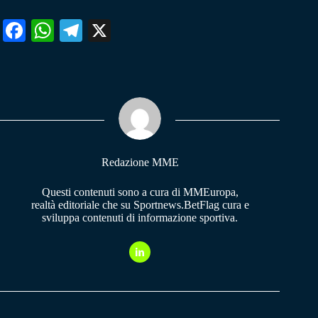
Fa
W
Te
X
ce
ha
le
bo
ts
gr
ok
A
a
pp
m
Redazione MME
Questi contenuti sono a cura di MMEuropa,
realtà editoriale che su Sportnews.BetFlag cura e
sviluppa contenuti di informazione sportiva.