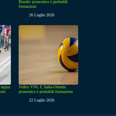
Brasile: pronostico e probabili
formazioni
26 Luglio 2026
 tappa:
Volley VNL F, Italia-Olanda:
ioni
pronostico e probabili formazioni
22 Luglio 2026