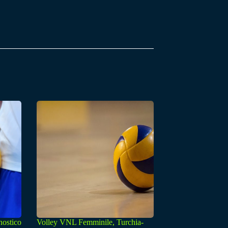
nostico
Volley VNL Femminile, Turchia-