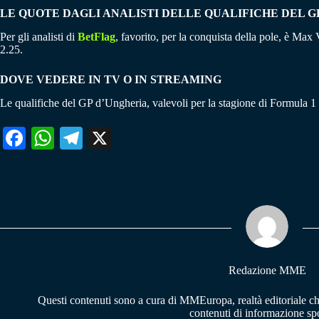
LE QUOTE DAGLI ANALISTI DELLE QUALIFICHE DEL G
Per gli analisti di
BetFlag
, favorito, per la conquista della pole, è Ma
2.25.
DOVE VEDERE IN TV O IN STREAMING
Le qualifiche del GP d’Ungheria, valevoli per la stagione di Formula 1
Fa
W
Te
X
ce
ha
le
bo
ts
gr
ok
A
a
pp
m
Redazione MME
Questi contenuti sono a cura di MMEuropa, realtà editoriale c
contenuti di informazione spo