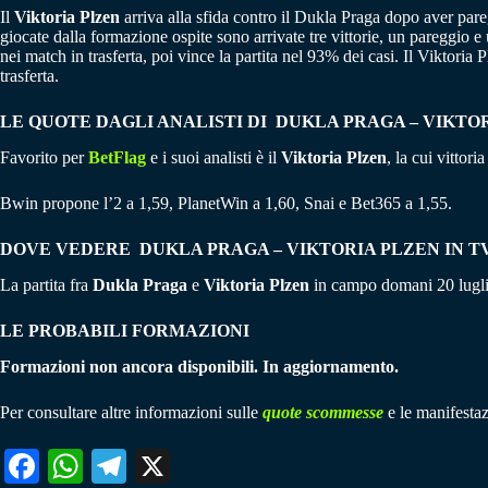
Il
Viktoria Plzen
arriva alla sfida contro il Dukla Praga dopo aver pare
giocate dalla formazione ospite sono arrivate tre vittorie, un pareggio 
nei match in trasferta, poi vince la partita nel 93% dei casi. Il Viktoria
trasferta.
LE QUOTE DAGLI ANALISTI DI DUKLA PRAGA – VIKTO
Favorito per
BetFlag
e i suoi analisti è il
Viktoria Plzen
, la cui vittori
Bwin propone l’2 a 1,59, PlanetWin a 1,60, Snai e Bet365 a 1,55.
DOVE VEDERE DUKLA PRAGA – VIKTORIA PLZEN
IN T
La partita fra
Dukla Praga
e
Viktoria Plzen
in campo domani 20 luglio
LE PROBABILI FORMAZIONI
Formazioni non ancora disponibili. In aggiornamento.
Per consultare altre informazioni sulle
quote scommesse
e le manifestaz
Fa
W
Te
X