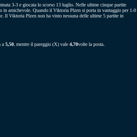
nata 3-3 e giocata lo scorso 13 luglio. Nelle ultime cinque partite
lio in amichevole. Quando il Viktoria Plzen si porta in vantaggio per 1-0
ue. Il Viktoria Plzen non ha vinto nessuna delle ultime 5 partite in
a a
5,50
, mentre il pareggio (X) vale
4,70
volte la posta.