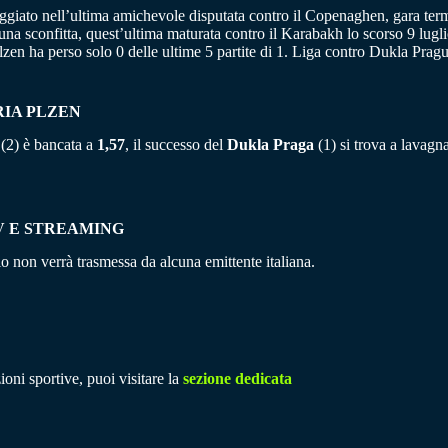
ggiato nell’ultima amichevole disputata contro il Copenaghen, gara termi
e una sconfitta, quest’ultima maturata contro il Karabakh lo scorso 9 lug
 Plzen ha perso solo 0 delle ultime 5 partite di 1. Liga contro Dukla Prag
RIA PLZEN
a (2) è bancata a
1,57
, il successo del
Dukla Praga
(1) si trova a lavagn
V E STREAMING
 non verrà trasmessa da alcuna emittente italiana.
ioni sportive, puoi visitare la
sezione dedicata