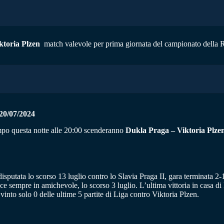
ktoria Plzen
match valevole per prima giornata del campionato della Re
/07/2024
mpo questa notte alle 20:00 scenderanno
Dukla Praga – Viktoria Plze
disputata lo scorso 13 luglio contro lo Slavia Praga II, gara terminata 2-
bice sempre in amichevole, lo scorso 3 luglio. L’ultima vittoria in casa 
into solo 0 delle ultime 5 partite di Liga contro Viktoria Plzen.