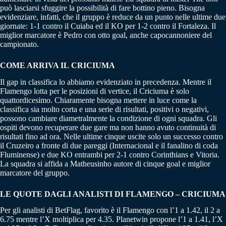
può lasciarsi sfuggire la possibilità di fare bottino pieno. Bisogna
evidenziare, infatti, che il gruppo è reduce da un punto nelle ultime due
giornate: 1-1 contro il Cuiaba ed il KO per 1-2 contro il Fortaleza. Il
miglior marcatore è Pedro con otto goal, anche capocannoniere del
campionato.
COME ARRIVA IL
CRICIUMA
Il gap in classifica lo abbiamo evidenziato in precedenza. Mentre il
Flamengo lotta per le posizioni di vertice, il Criciuma è solo
quattordicesimo. Chiaramente bisogna mettere in luce come la
classifica sia molto corta e una serie di risultati, positivi o negativi,
possono cambiare diametralmente la condizione di ogni squadra. Gli
ospiti devono recuperare due gare ma non hanno avuto continuità di
risultati fino ad ora. Nelle ultime cinque uscite solo un successo contro
il Cruzeiro a fronte di due pareggi (Internacional e il fanalino di coda
Fluminense) e due KO entrambi per 2-1 contro Corinthians e Vitoria.
La squadra si affida a Matheusinho autore di cinque goal e miglior
marcatore del gruppo.
LE QUOTE DAGLI ANALISTI DI
FLAMENGO – CRICIUMA
Per gli analisti di BetFlag, favorito è il Flamengo con l’1 a 1.42, il 2 a
6.75 mentre l’X moltiplica per 4.35. Planetwin propone l’1 a 1.41, l’X