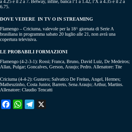
a 4.25 e il 2 a 7. Betway, infine, banca l’1 a 1.42, l’X a 4.35 e il 2 a
6.75.
DOVE VEDERE IN TV O IN STREAMING
Flamengo – Criciuma, valevole per la 18^ giornata di Serie A
brasiliana in programma sabato 20 luglio alle 21, non avrà una
copertura televisiva.
LE PROBABILI FORMAZIONI
Flamengo (4-2-3-1): Rossi; Franca, Bruno, David Luiz, De Medeiros;
Allan, Pulgar; Goncalves, Gerson, Araujo; Pedro. Allenatore: Tite
Criciuma (4-4-2): Gustavo; Salvatico De Freitas, Angel, Hermes;
Matheuzinho, Costa Junior, Barreto, Sena Araujo; Arthur, Martins.
Allenatore: Claudio Tencatti
Fa
W
Te
X
ce
ha
le
bo
ts
gr