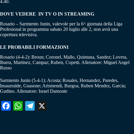
4.40.
DOVE VEDERE IN TV O IN STREAMING
Rosario – Sarmiento Junin, valevole per la 6^ giornata della Liga
Profesional in programma sabato 20 luglio alle 2, non avrà una
copertura televisiva.
LE PROBABILI FORMAZIONI
Rosario (4-4-2): Broun; Coronel, Mallo, Quintana, Sandez; Lovera,
Ibarra, Martinez, Campaz; Ruben, Copetti. Allenatore: Miguel Angel
Russo
Sarmiento Junin (5-4-1): Acosta; Rosales, Hernandez, Paredes,
Insaurralde, Guasone; Arismendi, Burgoa, Ruben Mendez, Garcia;
Gudino. Allenatore: Israel Damonte
Fa
W
Te
X
ce
ha
le
bo
ts
gr