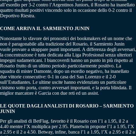
all’esordio per 3-2 contro l’Argentinos Juniors, il Rosario ha inanellato
quattro risultati positivi vincendo solo in occasione dello 0-2 contro il
Deportivo Riestra.
COME ARRIVA IL
SARMIENTO JUNIN
Nonostante lo sfavore dei pronostici dei bookmakers ed un nome che
non è paragonabile alla tradizione del Rosario, il Sarmiento Junin
vuole provare a strappare punti importanti. A differenza degli avversari,
la concentrazione è tutta dedicata alla Liga Profesional senza ulteriori
impegni sudamericani. I biancoverdi hanno un punto in più rispetto al
Rosario frutto di un ultimo periodo particolarmente positivo. La
squadra di mister Damonte, dopo un esordio negativo, ha inanellato
due vittorie consecutive: 0-1 in casa del San Lorenzo e il 2-0
sull’Estudiantes. Le ultime uscite hanno evidenziato un particolare
cinismo sotto porta, contro avversari importanti, e la porta blindata. Il
miglior marcatore è Garcia con due reti ed un assist.
LE QUOTE DAGLI ANALISTI DI
ROSARIO – SARMIENTO
JUNIN
Per gli analisti di BetFlag, favorito è il Rosario con l’1 a 1.95, il 2 a
4.40 mentre l’X moltiplica per 2.95. Planetwin propone l’1 a 1.95, l’X
a 2.95 e il 2 a 4.50. Betway, infine, banca l’1 a 1.95, l’X a 2.95 e il 2 a