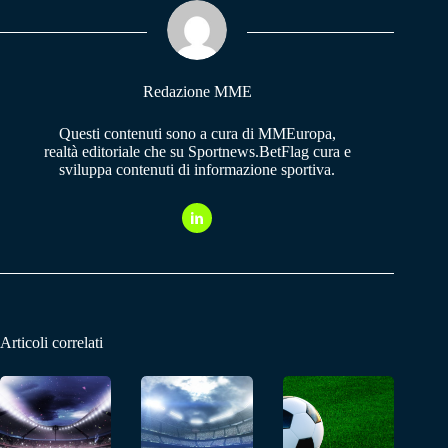
ok
A
a
pp
m
Redazione MME
Questi contenuti sono a cura di MMEuropa,
realtà editoriale che su Sportnews.BetFlag cura e
sviluppa contenuti di informazione sportiva.
Articoli correlati