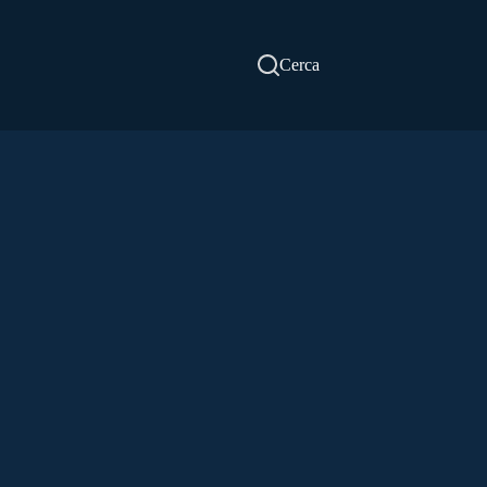
Cerca