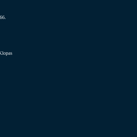
.66.
 Klopas