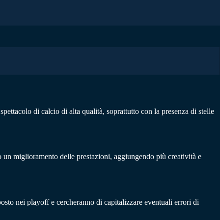
ttacolo di calcio di alta qualità, soprattutto con la presenza di stelle
o un miglioramento delle prestazioni, aggiungendo più creatività e
osto nei playoff e cercheranno di capitalizzare eventuali errori di