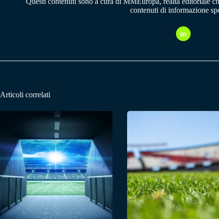
Questi contenuti sono a cura di MMEuropa, realtà editoriale c
contenuti di informazione spo
Articoli correlati