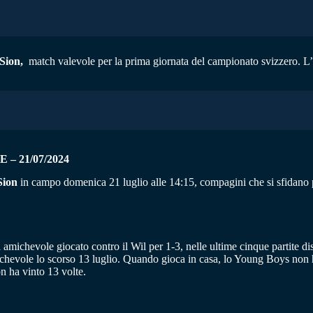
Sion,
match valevole per la prima giornata del campionato svizzero. L’1 
– 21/07/2024
Sion
in campo domenica 21 luglio alle 14:15, compagini che si sfidano 
a amichevole giocato contro il Wil per 1-3, nelle ultime cinque partite di
ichevole lo scorso 13 luglio. Quando gioca in casa, lo Young Boys non h
n ha vinto 13 volte.