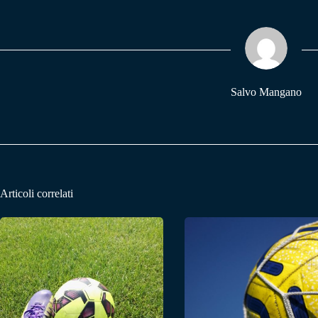
bo
ts
gr
ok
A
a
pp
m
Salvo Mangano
Articoli correlati