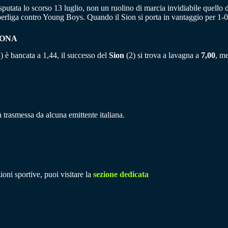
putata lo scorso 13 luglio, non un ruolino di marcia invidiabile quello d
Superliga contro Young Boys. Quando il Sion si porta in vantaggio per 1-0 
RONA
(1) è bancata a 1,44, il successo del
Sion
(2) si trova a lavagna a
7,00
, m
 trasmessa da alcuna emittente italiana.
ioni sportive, puoi visitare la
sezione dedicata