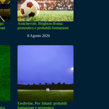
go:
Amichevole, Brighton-Roma:
ioni
pronostico e probabili formazioni
8 Agosto 2026
Eredivisie, Psv Sittard: probabili
tico
formazioni e pronostico