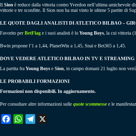
Il
Sion
è reduce dalla vittoria contro Yverdon nell’ultima amichevole dis
vittorie e tre sconfitte. Il Sion non ha mai vinto le ultime 5 partite di 
LE QUOTE DAGLI ANALISTI DI ATLETICO BILBAO – GI
Favorito per
BetFlag
e i suoi analisti è lo
Young Boys
, la cui vittoria 
Bwin propone l’1 a 1,44, PlanetWin a 1,45, Snai e Bet365 a 1,45.
DOVE VEDERE ATLETICO BILBAO IN TV E STREAMING
La partita fra
Young Boys
e
Sion
, in campo domani 21 luglio non verrà
LE PROBABILI FORMAZIONI
Formazioni non disponibili. In aggiornamento.
Per consultare altre informazioni sulle
quote scommesse
e le manifestaz
Fa
W
Te
X
ce
ha
le