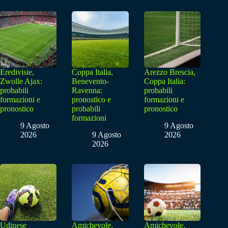
Eredivisie,
Coppa Italia,
Arezzo Brescia,
Zwolle Ajax:
Benevento-
Coppa Italia:
probabili
Ravenna:
probabili
formazioni e
pronostico e
formazioni e
pronostico
probabili
pronostico
formazioni
9 Agosto
9 Agosto
2026
9 Agosto
2026
2026
Udinese
Amichevole,
Amichevole,