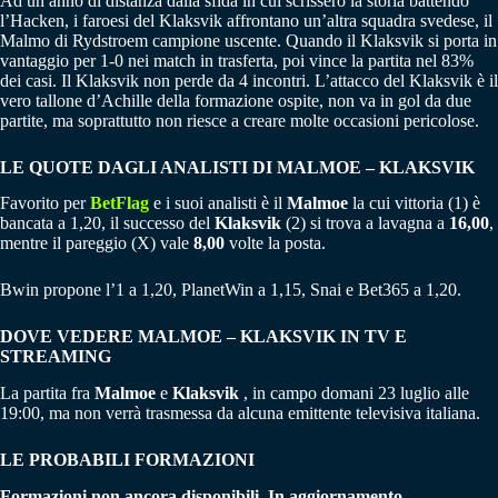
Ad un anno di distanza dalla sfida in cui scrissero la storia battendo
l’Hacken, i faroesi del Klaksvik affrontano un’altra squadra svedese, il
Malmo di Rydstroem campione uscente. Quando il Klaksvik si porta in
vantaggio per 1-0 nei match in trasferta, poi vince la partita nel 83%
dei casi. Il Klaksvik non perde da 4 incontri. L’attacco del Klaksvik è il
vero tallone d’Achille della formazione ospite, non va in gol da due
partite, ma soprattutto non riesce a creare molte occasioni pericolose.
LE QUOTE DAGLI ANALISTI DI
MALMOE – KLAKSVIK
Favorito per
BetFlag
e i suoi analisti è il
Malmoe
la cui vittoria (1) è
bancata a 1,20, il successo del
Klaksvik
(2) si trova a lavagna a
16,00
,
mentre il pareggio (X) vale
8,00
volte la posta.
Bwin propone l’1 a 1,20, PlanetWin a 1,15, Snai e Bet365 a 1,20.
DOVE VEDERE
MALMOE – KLAKSVIK
IN TV E
STREAMING
La partita fra
Malmoe
e
Klaksvik
, in campo domani 23 luglio alle
19:00, ma non verrà trasmessa da alcuna emittente televisiva italiana.
LE PROBABILI FORMAZIONI
Formazioni non ancora disponibili. In aggiornamento.