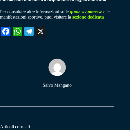
Per consultare altre informazioni sulle
quote scommesse
e le
manifestazioni sportive, puoi visitare la
sezione dedicata
Fa
W
Te
X
ce
ha
le
bo
ts
gr
ok
A
a
pp
m
Salvo Mangano
Articoli correlati