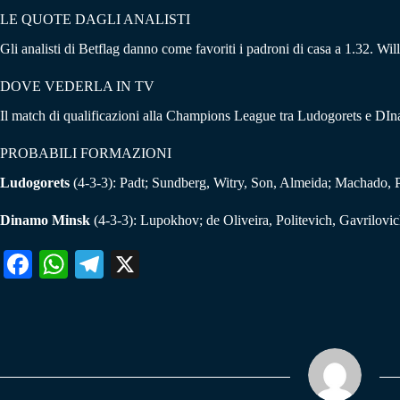
LE QUOTE DAGLI ANALISTI
Gli analisti di Betflag danno come favoriti i padroni di casa a 1.32. Wil
DOVE VEDERLA IN TV
Il match di qualificazioni alla Champions League tra Ludogorets e DIna
PROBABILI FORMAZIONI
Ludogorets
(4-3-3): Padt; Sundberg, Witry, Son, Almeida; Machado, 
Dinamo Minsk
(4-3-3): Lupokhov; de Oliveira, Politevich, Gavrilovi
Fa
W
Te
X
ce
ha
le
bo
ts
gr
ok
A
a
pp
m