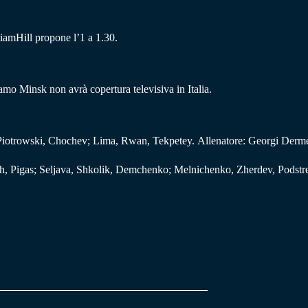
liamHill propone l’1 a 1.30.
mo Minsk non avrà copertura televisiva in Italia.
Piotrowski, Chochev; Lima, Rwan, Tekpetey. Allenatore: Georgi Derm
ch, Pigas; Seljava, Shkolik, Demchenko; Melnichenko, Zherdev, Podstr