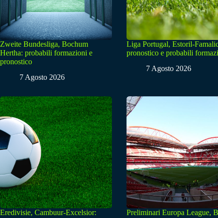
Zweite Bundesliga, Bochum
Liga Portugal, Estoril-Famali
Hertha: probabili formazioni e
pronostico e probabili formaz
pronostico
7 Agosto 2026
7 Agosto 2026
Eredivisie, Cambuur-Excelsior:
Preliminari Europa League, B