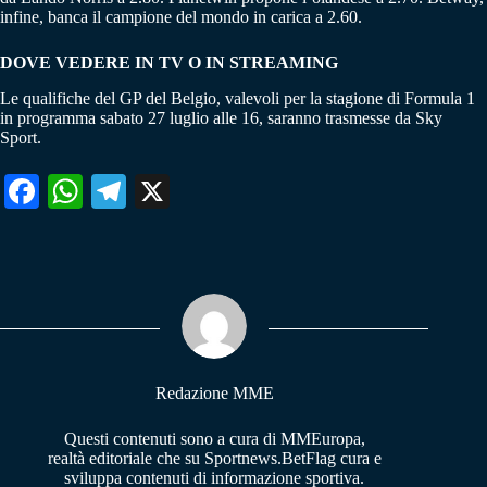
infine, banca il campione del mondo in carica a 2.60.
DOVE VEDERE IN TV O IN STREAMING
Le qualifiche del GP del Belgio, valevoli per la stagione di Formula 1
in programma sabato 27 luglio alle 16, saranno trasmesse da Sky
Sport.
Fa
W
Te
X
ce
ha
le
bo
ts
gr
ok
A
a
pp
m
Redazione MME
Questi contenuti sono a cura di MMEuropa,
realtà editoriale che su Sportnews.BetFlag cura e
sviluppa contenuti di informazione sportiva.