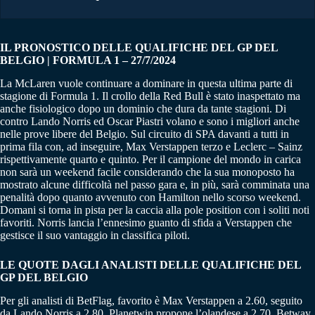
IL PRONOSTICO DELLE QUALIFICHE DEL GP DEL
BELGIO | FORMULA 1 – 27/7/2024
La McLaren vuole continuare a dominare in questa ultima parte di
stagione di Formula 1. Il crollo della Red Bull è stato inaspettato ma
anche fisiologico dopo un dominio che dura da tante stagioni. Di
contro Lando Norris ed Oscar Piastri volano e sono i migliori anche
nelle prove libere del Belgio. Sul circuito di SPA davanti a tutti in
prima fila con, ad inseguire, Max Verstappen terzo e Leclerc – Sainz
rispettivamente quarto e quinto. Per il campione del mondo in carica
non sarà un weekend facile considerando che la sua monoposto ha
mostrato alcune difficoltà nel passo gara e, in più, sarà comminata una
penalità dopo quanto avvenuto con Hamilton nello scorso weekend.
Domani si torna in pista per la caccia alla pole position con i soliti noti
favoriti. Norris lancia l’ennesimo guanto di sfida a Verstappen che
gestisce il suo vantaggio in classifica piloti.
LE QUOTE DAGLI ANALISTI DELLE QUALIFICHE DEL
GP DEL BELGIO
Per gli analisti di BetFlag, favorito è Max Verstappen a 2.60, seguito
da Lando Norris a 2.80. Planetwin propone l’olandese a 2.70. Betway,