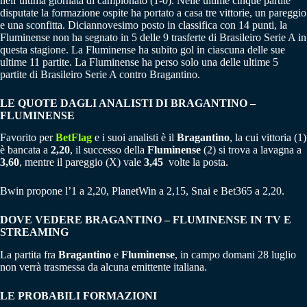
nell’ultima giornata di campionato (1-0). Nelle ultime cinque partite
disputate la formazione ospite ha portato a casa tre vittorie, un pareggio
e una sconfitta. Diciannovesimo posto in classifica con 14 punti, la
Fluminense non ha segnato in 5 delle 9 trasferte di Brasileiro Serie A in
questa stagione. La Fluminense ha subito gol in ciascuna delle sue
ultime 11 partite. La Fluminense ha perso solo una delle ultime 5
partite di Brasileiro Serie A contro Bragantino.
LE QUOTE DAGLI ANALISTI DI
BRAGANTINO –
FLUMINENSE
Favorito per
BetFlag
e i suoi analisti è il
Bragantino
, la cui vittoria (1)
è bancata a
2,20
, il successo della
F
luminense
(2) si trova a lavagna a
3,60
, mentre il pareggio (X) vale
3,45
volte la posta.
Bwin propone l’1 a 2,20, PlanetWin a 2,15, Snai e Bet365 a 2,20.
DOVE VEDERE
BRAGANTINO – FLUMINENSE
IN TV E
STREAMING
La partita fra
Bragantino
e
Fluminense
, in campo domani 28 luglio
non verrà trasmessa da alcuna emittente italiana.
LE PROBABILI FORMAZIONI