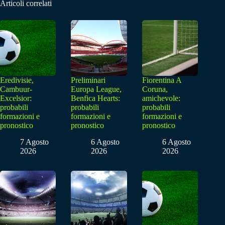
Articoli correlati
Eredivisie,
Preliminari
Fiorentina A
Cambuur-
Europa League,
Coruna,
Excelsior:
Benfica Hearts:
amichevole:
probabili
probabili
probabili
formazioni e
formazioni e
formazioni e
pronostico
pronostico
pronostico
7 Agosto
6 Agosto
6 Agosto
2026
2026
2026