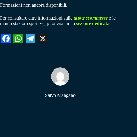
Formazioni non ancora disponibili.
Per consultare altre informazioni sulle
quote scommesse
e le
manifestazioni sportive, puoi visitare la
sezione dedicata
Fa
W
Te
X
ce
ha
le
bo
ts
gr
ok
A
a
pp
m
Salvo Mangano