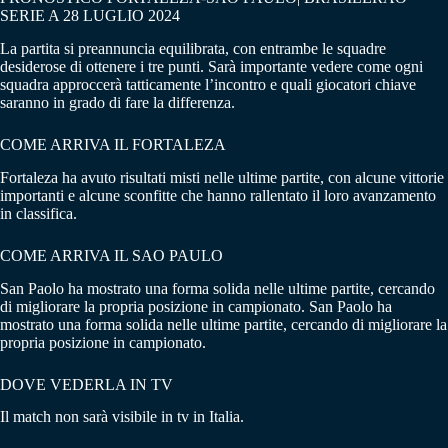
SERIE A 28 LUGLIO 2024
La partita si preannuncia equilibrata, con entrambe le squadre
desiderose di ottenere i tre punti. Sarà importante vedere come ogni
squadra approccerà tatticamente l’incontro e quali giocatori chiave
saranno in grado di fare la differenza.
COME ARRIVA IL FORTALEZA
Fortaleza ha avuto risultati misti nelle ultime partite, con alcune vittorie
importanti e alcune sconfitte che hanno rallentato il loro avanzamento
in classifica.
COME ARRIVA IL SAO PAULO
San Paolo ha mostrato una forma solida nelle ultime partite, cercando
di migliorare la propria posizione in campionato. San Paolo ha
mostrato una forma solida nelle ultime partite, cercando di migliorare la
propria posizione in campionato.
DOVE VEDERLA IN TV
Il match non sarà visibile in tv in Italia.