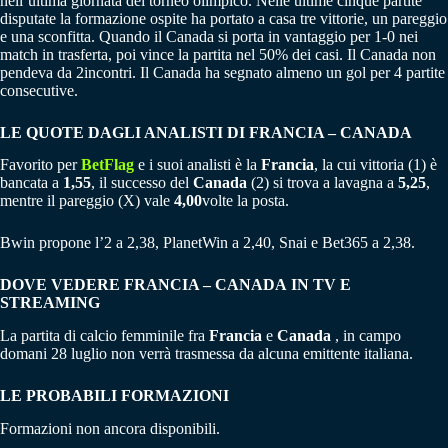
nell’ultima giornata del torneo olimpico. Nelle ultime cinque partite
disputate la formazione ospite ha portato a casa tre vittorie, un pareggio
e una sconfitta. Quando il Canada si porta in vantaggio per 1-0 nei
match in trasferta, poi vince la partita nel 50% dei casi. Il Canada non
pendeva da 2incontri. Il Canada ha segnato almeno un gol per 4 partite
consecutive.
LE QUOTE DAGLI ANALISTI DI
FRANCIA – CANADA
Favorito per
BetFlag
e i suoi analisti è la
Francia
, la cui vittoria (1) è
bancata a
1,55
, il successo del
Canada
(2) si trova a lavagna a
5,25
,
mentre il pareggio (X) vale
4,00
volte la posta.
Bwin propone l’2 a 2,38, PlanetWin a 2,40, Snai e Bet365 a 2,38.
DOVE VEDERE FRANCIA – CANADA
IN TV E
STREAMING
La partita di calcio femminile fra
Francia
e
Canada
, in campo
domani 28 luglio non verrà trasmessa da alcuna emittente italiana.
LE PROBABILI FORMAZIONI
Formazioni non ancora disponibili.