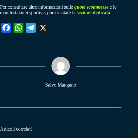
Per consultare altre informazioni sulle
quote scommesse
e le
manifestazioni sportive, puoi visitare la
sezione dedicata
Fa
W
Te
X
ce
ha
le
bo
ts
gr
ok
A
a
pp
m
Salvo Mangano
Articoli correlati