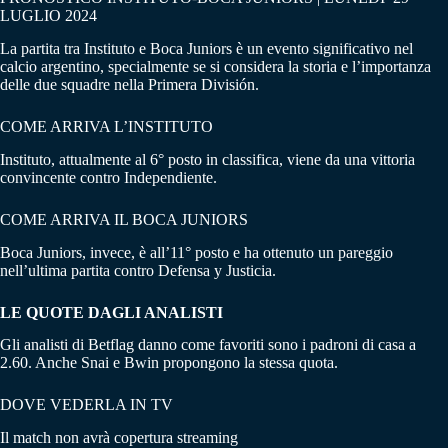
LUGLIO 2024
La partita tra Instituto e Boca Juniors è un evento significativo nel
calcio argentino, specialmente se si considera la storia e l’importanza
delle due squadre nella Primera División.
COME ARRIVA L’INSTITUTO
Instituto, attualmente al 6° posto in classifica, viene da una vittoria
convincente contro Independiente.
COME ARRIVA IL BOCA JUNIORS
Boca Juniors, invece, è all’11° posto e ha ottenuto un pareggio
nell’ultima partita contro Defensa y Justicia.
LE QUOTE DAGLI ANALISTI
Gli analisti di Betflag danno come favoriti sono i padroni di casa a
2.60. Anche Snai e Bwin propongono la stessa quota.
DOVE VEDERLA IN TV
Il match non avrà copertura streaming