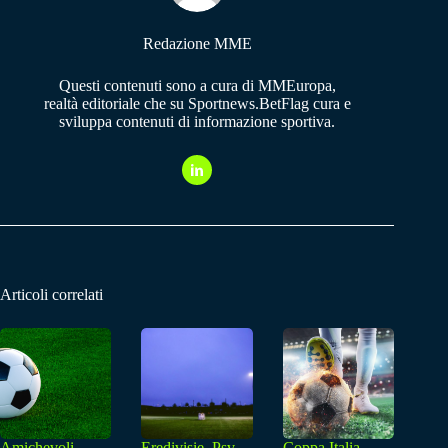
Redazione MME
Questi contenuti sono a cura di MMEuropa,
realtà editoriale che su Sportnews.BetFlag cura e
sviluppa contenuti di informazione sportiva.
Articoli correlati
Amichevoli,
Eredivisie, Psv
Coppa Italia,