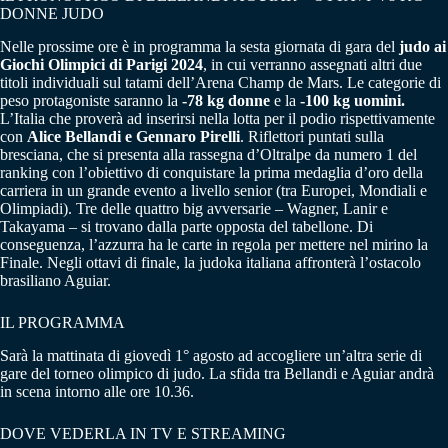
DONNE JUDO
Nelle prossime ore è in programma la sesta giornata di gara del
judo ai
Giochi Olimpici di Parigi 2024
, in cui verranno assegnati altri due
titoli individuali sul tatami dell’Arena Champ de Mars. Le categorie di
peso protagoniste saranno la
-78 kg donne
e la
-100 kg uomini.
L’Italia che proverà ad inserirsi nella lotta per il podio rispettivamente
con
Alice Bellandi e Gennaro Pirelli
. Riflettori puntati sulla
bresciana, che si presenta alla rassegna d’Oltralpe da numero 1 del
ranking con l’obiettivo di conquistare la prima medaglia d’oro della
carriera in un grande evento a livello senior (tra Europei, Mondiali e
Olimpiadi). Tre delle quattro big avversarie – Wagner, Lanir e
Takayama – si trovano dalla parte opposta del tabellone. Di
conseguenza, l’azzurra ha le carte in regola per mettere nel mirino la
Finale. Negli ottavi di finale, la judoka italiana affronterà l’ostacolo
brasiliano Aguiar.
IL PROGRAMMA
Sarà la mattinata di giovedì 1° agosto ad accogliere un’altra serie di
gare del torneo olimpico di judo. La sfida tra Bellandi e Aguiar andrà
in scena intorno alle ore 10.36.
DOVE VEDERLA IN TV E STREAMING