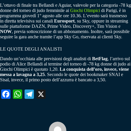
L’ottavo di finale tra Bellandi e Aguiar, valevole per la categoria -78 kg
donne del torneo di judo femminile ai
Giochi Olimpici
di Parigi, è in
programma giovedì 1° agosto alle ore 10.36. L’evento sarà trasmesso
in diretta televisiva sui canali
Eurosport
, su Sky, oppure in streaming
sulle piattaforme DAZN, Prime Video, Discovery+, Tim Vision e
NOW
, previa sottoscrizione di un abbonamento. Inoltre, sarà possibile
seguire la gara anche tramite l’app Sky Go, riservata ai clienti Sky.
LE QUOTE DEGLI ANALISTI
Dando un’occhiata alle previsioni degli analisti di
BetFlag
, l’arrivo sul
podio di Alice Bellandi al termine del torneo di -78 kg donne di judo ai
Giochi Olimpici è quotato 1,20.
La conquista dell’oro, invece, viene
messa a lavagna a 3,25
. Secondo le quote dei bookmaker SNAI e
Sisal, invece, il primo posto dell’azzurra è bancato a 3,50.
Fa
W
Te
X
ce
ha
le
bo
ts
gr
ok
A
a