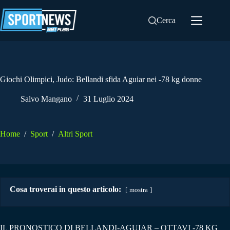
Salta
al
Cerca
contenuto
Giochi Olimpici, Judo: Bellandi sfida Aguiar nei -78 kg donne
Salvo Mangano
31 Luglio 2024
Home
/
Sport
/
Altri Sport
Cosa troverai in questo articolo:
mostra
IL PRONOSTICO DI BELLANDI-AGUIAR – OTTAVI -78 KG