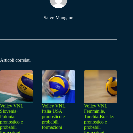
pp
m
Salvo Mangano
Articoli correlati
Volley VNL,
Volley VNL,
Volley VNL
Slovenia-
Italia-USA:
Femminile,
Polonia:
pronostico e
Turchia-Brasile:
pronostico e
probabili
pronostico e
probabili
formazioni
probabili
formazioni
formazioni