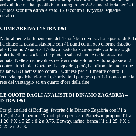
arrivati due risultati positivi: un pareggio per 2-2 e una vittoria per 1-0.
L’unica sconfitta estiva è stato il 2-0 contro il Kryvbas, squadre
ucraina.
COME ARRIVA L’ISTRA 1961
Naturalmente la dimensione dell’Istra è ben diversa. La squadra di Pula
ha chiuso la passata stagione con 41 punti ed un gap enorme rispetto
alla Dinamo Zagabria. L’ottavo posto ha sicuramente confermato gli
obiettivi di una società che punta a salvarsi anche nella prossima
annata. Nelle amichevoli estive è arrivata solo una vittoria grazie al 2-1
contro i turchi del Goztepe. La squadra, però, ha affrontato anche due
italiane. KO nettissimo contro l’Udinese per 4-1 mentre contro il
Venezia, qualche giorno fa, è arrivato il pareggio per 1-1 nonostante la
rete del vantaggio ad un quarto d’ora dalla fine.
LE QUOTE DAGLI ANALISTI DI DINAMO ZAGABRIA –
ISTRA 1961
Per gli analisti di BetFlag, favorita è la Dinamo Zagabria con l’1 a
1.25, il 2 a 9 mentre l’X moltiplica per 5.25. Planetwin propone l’1 a
1.26, l’X a 5.25 e il 2 a 8.75. Betway, infine, banca l’1 a 1.25, l’X a
5.25 e il 2 a 9.