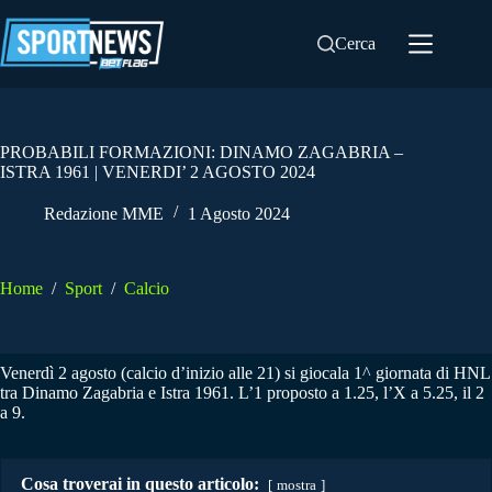
Salta
al
Cerca
contenuto
PROBABILI FORMAZIONI: DINAMO ZAGABRIA –
ISTRA 1961 | VENERDI’ 2 AGOSTO 2024
Redazione MME
1 Agosto 2024
Home
/
Sport
/
Calcio
Venerdì 2 agosto (calcio d’inizio alle 21) si giocala 1^ giornata di HNL
tra Dinamo Zagabria e Istra 1961. L’1 proposto a 1.25, l’X a 5.25, il 2
a 9.
Cosa troverai in questo articolo:
mostra