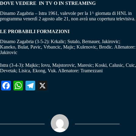
DOVE VEDERE IN TV O IN STREAMING
Dinamo Zagabria – Istra 1961, valevole per la 1^ giornata di HNL in
programma venerdì 2 agosto alle 21, non avrà una copertura televisiva.
LE PROBABILI FORMAZIONI
Dinamo Zagabria (3-5-2): Krkalic; Sutalo, Bernauer, Jakirovic;
Kaneko, Bulat, Pavic, Vrbancic, Majic; Kulenovic, Brodic. Allenatore:
Jakirovic
Istra (3-4-3): Majkic; Iovu, Majstorovic, Maresic; Koski, Calusic, Cuic,
Devetak; Lisica, Ekong, Vuk. Allenatore: Tramezzani
Fa
W
Te
X
ce
ha
le
bo
ts
gr
ok
A
a
pp
m