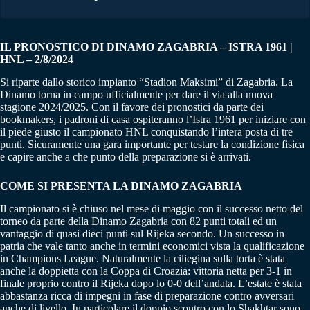
IL PRONOSTICO DI DINAMO ZAGABRIA – ISTRA 1961 |
HNL – 2/8/202
4
Si riparte dallo storico impianto “Stadion Maksimi” di Zagabria. La
Dinamo torna in campo ufficialmente per dare il via alla nuova
stagione 2024/2025. Con il favore dei pronostici da parte dei
bookmakers, i padroni di casa ospiteranno l’Istra 1961 per iniziare con
il piede giusto il campionato HNL conquistando l’intera posta di tre
punti. Sicuramente una gara importante per testare la condizione fisica
e capire anche a che punto della preparazione si è arrivati.
COME SI PRESENTA LA DINAMO ZAGABRIA
Il campionato si è chiuso nel mese di maggio con il successo netto del
torneo da parte della Dinamo Zagabria con 82 punti totali ed un
vantaggio di quasi dieci punti sul Rijeka secondo. Un successo in
patria che vale tanto anche in termini economici vista la qualificazione
in Champions League. Naturalmente la ciliegina sulla torta è stata
anche la doppietta con la Coppa di Croazia: vittoria netta per 3-1 in
finale proprio contro il Rijeka dopo lo 0-0 dell’andata. L’estate è stata
abbastanza ricca di impegni in fase di preparazione contro avversari
anche di livello. In particolare il doppio scontro con lo Shakhtar sono