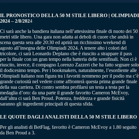
IL PRONOSTICO DELLA 50 M STILE LIBERO | OLIMPIADI
2024 – 2/8/202
4
Ci sarà anche la bandiera italiana nell’attesissima finale di nuoto dei 50
metri stile libero. Una gara non adatta ai deboli di cuore che andrà in
scena questa sera alle 20:30 ed aprirà un ricchissimo weekend di
agosto all’insegna delle Olimpiadi 2024. A tenere alto i colori del
tricolore, ci sarà Leonardo Deplano che è riuscito a strappare il pass
per la finale con un gran tempo nella batteria delle semifinali. Non ci è
riuscito, invece, il compagno Lorenzo Zazzeri che ha fatto segnare solo
il dodicesimo tempo. Per i bookmakers, naturalmente, l’esordiente alle
Olimpiadi italiano non figura tra i favoriti nemmeno per il podio ma c’è
grande curiosità nel vedere come affronterà questa prima grande finale
della sua carriera. Di contro sembra profilarsi un testa a testa per la
medaglia d’oro: da una parte il grande favorito Cameron McEvoy,
dall’altra ci sarà Ben Proud. Potenza, freddezza e grande fisicità
saranno gli ingredienti principali di questa sfida.
LE QUOTE DAGLI ANALISTI DELLA 50 M STILE LIBERO
Per gli analisti di BetFlag, favorito è Cameron McEvoy a 1.80 seguito
da Ben Proud a 3.