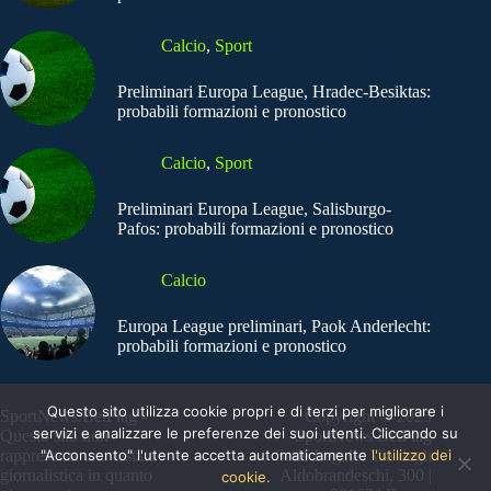
Calcio
,
Sport
Preliminari Europa League, Hradec-Besiktas:
probabili formazioni e pronostico
Calcio
,
Sport
Preliminari Europa League, Salisburgo-
Pafos: probabili formazioni e pronostico
Calcio
Europa League preliminari, Paok Anderlecht:
probabili formazioni e pronostico
Questo sito utilizza cookie propri e di terzi per migliorare i
SportNews.BetFlag -
Copyright © 2025
servizi e analizzare le preferenze dei suoi utenti. Cliccando su
Questo sito non
SportNews BetFlag
"Acconsento" l'utente accetta automaticamente
l'utilizzo dei
rappresenta una testata
Sede Legale: Via degli
giornalistica in quanto
Aldobrandeschi, 300 |
cookie.