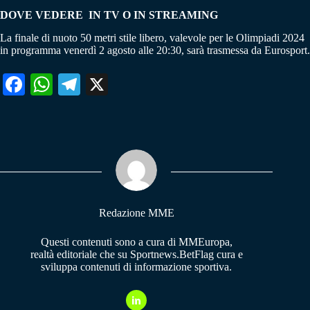
DOVE VEDERE IN TV O IN STREAMING
La finale di nuoto 50 metri stile libero, valevole per le Olimpiadi 2024
in programma venerdì 2 agosto alle 20:30, sarà trasmessa da Eurosport.
Fa
W
Te
X
ce
ha
le
bo
ts
gr
ok
A
a
pp
m
Redazione MME
Questi contenuti sono a cura di MMEuropa,
realtà editoriale che su Sportnews.BetFlag cura e
sviluppa contenuti di informazione sportiva.