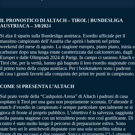
IL PRONOSTICO DI ALTACH – TIROL | BUNDESLIGA
AUSTRIACA – 3/8/202
4
Si alza il sipario sulla Bundesliga austriaca. Esordio ufficiale per il
massimo campionato dell’Austria che aprirà i battenti nel primo
weekend del mese di agosto. La stagione europea, piano piano, inizia a
carburare dopo una lunga estate caratterizzata dal calciomercato, dagli
Europei e dalle Olimpiadi 2024 di Parigi. In campo ci saranno Altach e
Tirol che, per la verità, hanno già bagnato il loro esordio stagionale con
il primo turno della coppa austriaca. Per i bookmakers sono i padroni
di casa i grandi favoriti alla conquista dei primi tre punti in campionato.
COME SI PRESENTA L’ALTACH
Sul prato verde della “Cashpoint-Arena” di Altach i padroni di casa
ospitano il Tirol per una gara non propriamente scontata. D’altronde il
match d’esordio in campionato è sempre particolare specialmente se si
gioca di fronte al proprio pubblico. L’obiettivo è la salvezza, raggiunta
nella passata stagione con un terzultimo posto non così gratificante. Di
contro è stato molto lungo il percorso di preparazione estivo. Sono
state ben sei le amichevoli disputate con una sola sconfitta subita a
fronte di tre successi e due pareggi. Spicca sicuramente l’1-1 ottenuto