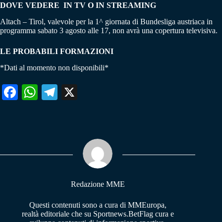
DOVE VEDERE IN TV O IN STREAMING
Altach – Tirol, valevole per la 1^ giornata di Bundesliga austriaca in
programma sabato 3 agosto alle 17, non avrà una copertura televisiva.
LE PROBABILI FORMAZIONI
*Dati al momento non disponibili*
Fa
W
Te
X
ce
ha
le
bo
ts
gr
ok
A
a
pp
m
Redazione MME
Questi contenuti sono a cura di MMEuropa,
realtà editoriale che su Sportnews.BetFlag cura e