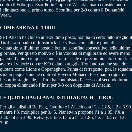
contro il Friburgo. Esordio in Coppa d’Austria amaro considerando
l’eliminazione al primo turno. Sconfitta per 2-0 contro il Donaufeld
Wien.
COME ARRIVA IL TIROL
Se l’Altach ha chiuso al terzultimo posto, non ha di certo fatto meglio il
Tirol. La squadra di Innsbruck si è salvata con soli tre punti di
vantaggio sull’ultimo posto e ben tre sconfitte consecutive nelle ultime
giornate. Per questo motivo c’è la volontà di migliorare ed avere meno
patemi d’animo in questa annata. Le uscite di precampionato sono state
avare di vittorie con tre KO e due pareggi affrontando anche squadre
quotate come Lione e Copenaghen. Prima di ferragosto, poi, la squadra
sarà impegnata anche contro il Bayern Monaco. Per quanto riguarda
l’esordio stagionale, il Tirol ha conquistato l’accesso al secondo turno
di coppa eliminando l’Imst per 0-3 con doppietta di Anselm.
LE QUOTE DAGLI ANALISTI DI ALTACH – TIROL
Per gli analisti di BetFlag, favorito è l’Altach con l’1 a 1.85, il 2 a 3.90
mentre l’X moltiplica per 3.45. Planetwin propone l’1 a 1.85, l’X a
3.40 e il 2 a 3.90. Betway, infine, banca l’1 a 1.85, l’X a 3.45 e il 2 a
3.90.