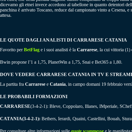
dicevamo gli etnei invece accedono al tabellone in quanto detentori del
panchina è arrivato Toscano, reduce dal campionato vinto a Cesena, e son
attesa.
LE QUOTE DAGLI ANALISTI DI CARRARESE CATANIA
Favorito per
BetFlag
e i suoi analisti è la
Carrarese
, la cui vittoria (1
Bwin propone l’1 a 1,75, PlanetWin a 1,75, Snai e Bet365 a 1,80.
DOVE VEDERE CARRARESE CATANIA IN TV E STREAM
La partita fra
Carrarese
e
Catania
, in campo domani 19 febbraio ver
LE PROBABILI FORMAZIONI
CARRARESE
(3-4-2-1): Bleve, Coppolaro, Illanes, IMperiale, SCheff
CATANIA(3-4-2-1):
Bethers, Ierardi, Quaini, Castellini, Bouah, Stu
Per consultare altre informazioni sulle
quote scommesse
e le manifestaz