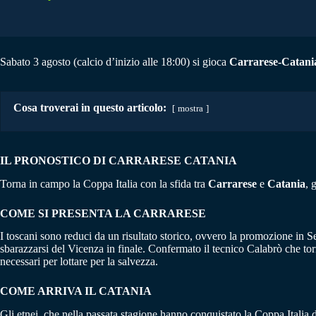
Sabato 3 agosto (calcio d’inizio alle 18:00) si gioca
Carrarese-Catani
Cosa troverai in questo articolo:
mostra
IL PRONOSTICO DI CARRARESE CATANIA
Torna in campo la Coppa Italia con la sfida tra
Carrarese
e
Catania
, 
COME SI PRESENTA LA CARRARESE
I toscani sono reduci da un risultato storico, ovvero la promozione in 
sbarazzarsi del Vicenza in finale. Confermato il tecnico Calabrò che tor
necessari per lottare per la salvezza.
COME ARRIVA IL CATANIA
Gli etnei, che nella passata stagione hanno conquistato la Coppa Italia 