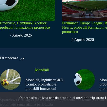
Eredivisie, Cambuur-Excelsior:
Preliminari Europa League, B
probabili formazioni e pronostico
Hearts: probabili formazioni e
pronostico
7 Agosto 2026
6 Agosto 2026
Di tendenza
Mondiali
Mondiali, Inghilterra-RD
Mond
Congo: pronostico e
prob
probabili formazioni
pron
Questo sito utilizza cookie propri e di terzi per migliorar
SportNews.BetFlag - Questo sito non rappresenta una testata giornalist
aggiornato senza alcuna periodicità