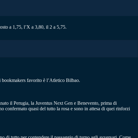
to a 1,75, l’X a 3,80, il 2 a 5,75.
i bookmakers favorito è l’Atletico Bilbao.
minato il Perugia, la Juventus Next Gen e Benevento, prima di
 confermato quasi del tutto la rosa e sono in attesa di quei rinforzi
nno di tutto per contendere il passaggio di turno agli avversari. Come