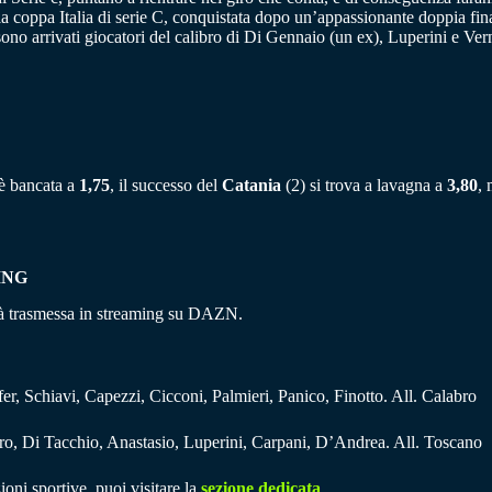
la coppa Italia di serie C, conquistata dopo un’appassionante doppia fin
o arrivati giocatori del calibro di Di Gennaio (un ex), Luperini e Verna,
) è bancata a
1,75
, il successo del
Catania
(2) si trova a lavagna a
3,80
, 
ING
rà trasmessa in streaming su DAZN.
er, Schiavi, Capezzi, Cicconi, Palmieri, Panico, Finotto. All. Calabro
raro, Di Tacchio, Anastasio, Luperini, Carpani, D’Andrea. All. Toscano
ioni sportive, puoi visitare la
sezione dedicata