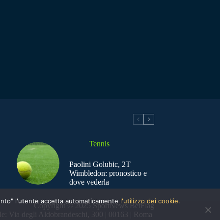
Tennis
Paolini Golubic, 2T
Wimbledon: pronostico e
dove vederla
nsento" l'utente accetta automaticamente
l'utilizzo dei cookie.
Copyright © 2025 SportNews BetFlag
e: Via degli Aldobrandeschi, 300 | 00163 | Roma