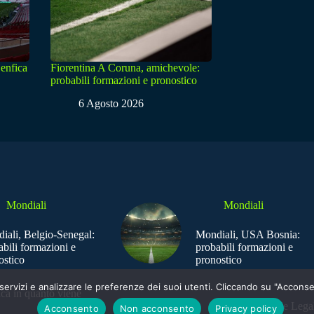
enfica
Fiorentina A Coruna, amichevole:
probabili formazioni e pronostico
6 Agosto 2026
Mondiali
Mondiali
iali, Belgio-Senegal:
Mondiali, USA Bosnia:
abili formazioni e
probabili formazioni e
ostico
pronostico
e i servizi e analizzare le preferenze dei suoi utenti. Cliccando su "Acco
ica in quanto viene
Sede Legal
Acconsento
Non acconsento
Privacy policy