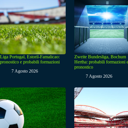
Liga Portugal, Estoril-Famalicao:
Zweite Bundesliga, Bochum
pronostico e probabili formazioni
Hertha: probabili formazioni 
pronostico
7 Agosto 2026
7 Agosto 2026