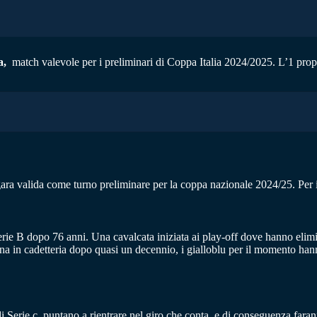
a,
match valevole per i preliminari di Coppa Italia 2024/2025. L’1 propos
gara valida come turno preliminare per la coppa nazionale 2024/25. Per 
Serie B dopo 76 anni. Una cavalcata iniziata ai play-off dove hanno eli
na in cadetteria dopo quasi un decennio, i gialloblu per il momento hanno
di Serie c, puntano a rientrare nel giro che conta, e di conseguenza fara