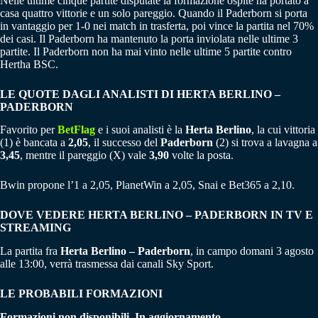
Nelle ultime cinque partite disputate la formazione ospite ha portato a
casa quattro vittorie e un solo pareggio. Quando il Paderborn si porta
in vantaggio per 1-0 nei match in trasferta, poi vince la partita nel 70%
dei casi. Il Paderborn ha mantenuto la porta inviolata nelle ultime 3
partite. Il Paderborn non ha mai vinto nelle ultime 5 partite contro
Hertha BSC.
LE QUOTE DAGLI ANALISTI DI
HERTA BERLINO –
PADERBORN
Favorito per
BetFlag
e i suoi analisti è la
Herta Berlino
, la cui vittoria
(1) è bancata a
2,05
, il successo del
Paderborn
(2) si trova a lavagna a
3,45
, mentre il pareggio (X) vale
3,90
volte la posta.
Bwin propone l’1 a 2,05, PlanetWin a 2,05, Snai e Bet365 a 2,10.
DOVE VEDERE
HERTA BERLINO – PADERBORN
IN TV E
STREAMING
La partita fra
Herta Berlino – Paderborn
, in campo domani 3 agosto
alle 13:00, verrà trasmessa dai canali Sky Sport.
LE PROBABILI FORMAZIONI
Formazioni non disponibili. In aggiornamento.