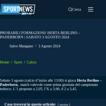
Salta
al
Cerca
contenuto
PROBABILI FORMAZIONI: HERTA BERLINO –
PADERBORN | SABATO 3 AGOSTO 2024
Salvo Mangano
3 Agosto 2024
Home
/
Sport
/
Calcio
Sabato 3 agosto (calcio d’inizio alle 13:00) si gioca
Herta Berlino –
Paderborn,
match valevole come prima giornata del campionato
tedesco. L’1 proposto a 2,05, l’X a 3,90, il 2 a 3,45.
Cosa troverai in questo articolo:
mostra