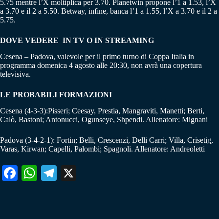
5.75 mentre l’X moltiplica per 3.70. Planetwin propone l’1 a 1.53, l’X
a 3.70 e il 2 a 5.50. Betway, infine, banca l’1 a 1.55, l’X a 3.70 e il 2 a
5.75.
DOVE VEDERE IN TV O IN STREAMING
Cesena – Padova, valevole per il primo turno di Coppa Italia in
programma domenica 4 agosto alle 20:30, non avrà una copertura
televisiva.
LE PROBABILI FORMAZIONI
Cesena (4-3-3):Pisseri; Ceesay, Prestia, Mangraviti, Manetti; Berti,
Calò, Bastoni; Antonucci, Ogunseye, Shpendi. Allenatore: Mignani
Padova (3-4-2-1): Fortin; Belli, Crescenzi, Delli Carri; Villa, Crisetig,
Varas, Kirwan; Capelli, Palombi; Spagnoli. Allenatore: Andreoletti
Fa
W
Te
X
ce
ha
le
bo
ts
gr