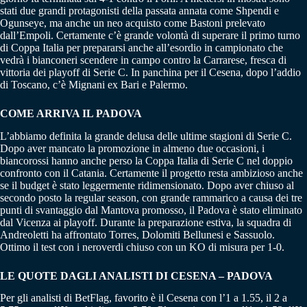
stati due grandi protagonisti della passata annata come Shpendi e
Ogunseye, ma anche un neo acquisto come Bastoni prelevato
dall’Empoli. Certamente c’è grande volontà di superare il primo turno
di Coppa Italia per prepararsi anche all’esordio in campionato che
vedrà i bianconeri scendere in campo contro la Carrarese, fresca di
vittoria dei playoff di Serie C. In panchina per il Cesena, dopo l’addio
di Toscano, c’è Mignani ex Bari e Palermo.
COME ARRIVA IL PADOVA
L’abbiamo definita la grande delusa delle ultime stagioni di Serie C.
Dopo aver mancato la promozione in almeno due occasioni, i
biancorossi hanno anche perso la Coppa Italia di Serie C nel doppio
confronto con il Catania. Certamente il progetto resta ambizioso anche
se il budget è stato leggermente ridimensionato. Dopo aver chiuso al
secondo posto la regular season, con grande rammarico a causa dei tre
punti di svantaggio dal Mantova promosso, il Padova è stato eliminato
dal Vicenza ai playoff. Durante la preparazione estiva, la squadra di
Andreoletti ha affrontato Torres, Dolomiti Bellunesi e Sassuolo.
Ottimo il test con i neroverdi chiuso con un KO di misura per 1-0.
LE QUOTE DAGLI ANALISTI DI CESENA – PADOVA
Per gli analisti di BetFlag, favorito è il Cesena con l’1 a 1.55, il 2 a