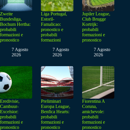
Zweite
Liga Portugal,
Jupiler League,
Bundesliga,
Estoril-
Club Brugge
Bochum Hertha:
Famalicao:
Kortrijk:
probabili
pronostico e
probabili
formazioni e
probabili
formazioni e
pronostico
formazioni
pronostico
7 Agosto
7 Agosto
7 Agosto
2026
2026
2026
Eredivisie,
Preliminari
Fiorentina A
Cambuur-
Europa League,
Coruna,
Excelsior:
Benfica Hearts:
amichevole:
probabili
probabili
probabili
formazioni e
formazioni e
formazioni e
pronostico
pronostico
pronostico