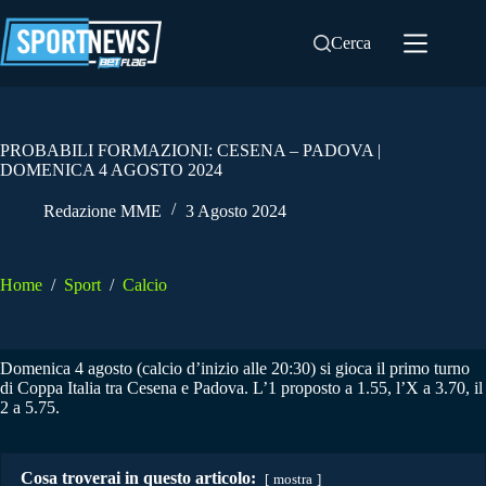
Salta
al
Cerca
contenuto
PROBABILI FORMAZIONI: CESENA – PADOVA |
DOMENICA 4 AGOSTO 2024
Redazione MME
3 Agosto 2024
Home
/
Sport
/
Calcio
Domenica 4 agosto (calcio d’inizio alle 20:30) si gioca il primo turno
di Coppa Italia tra Cesena e Padova. L’1 proposto a 1.55, l’X a 3.70, il
2 a 5.75.
Cosa troverai in questo articolo:
mostra