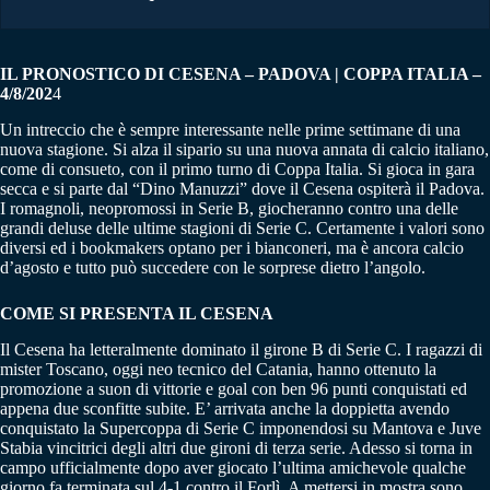
IL PRONOSTICO DI CESENA – PADOVA | COPPA ITALIA –
4/8/202
4
Un intreccio che è sempre interessante nelle prime settimane di una
nuova stagione. Si alza il sipario su una nuova annata di calcio italiano,
come di consueto, con il primo turno di Coppa Italia. Si gioca in gara
secca e si parte dal “Dino Manuzzi” dove il Cesena ospiterà il Padova.
I romagnoli, neopromossi in Serie B, giocheranno contro una delle
grandi deluse delle ultime stagioni di Serie C. Certamente i valori sono
diversi ed i bookmakers optano per i bianconeri, ma è ancora calcio
d’agosto e tutto può succedere con le sorprese dietro l’angolo.
COME SI PRESENTA IL CESENA
Il Cesena ha letteralmente dominato il girone B di Serie C. I ragazzi di
mister Toscano, oggi neo tecnico del Catania, hanno ottenuto la
promozione a suon di vittorie e goal con ben 96 punti conquistati ed
appena due sconfitte subite. E’ arrivata anche la doppietta avendo
conquistato la Supercoppa di Serie C imponendosi su Mantova e Juve
Stabia vincitrici degli altri due gironi di terza serie. Adesso si torna in
campo ufficialmente dopo aver giocato l’ultima amichevole qualche
giorno fa terminata sul 4-1 contro il Forlì. A mettersi in mostra sono