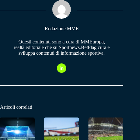
ok
A
a
pp
m
Redazione MME
Questi contenuti sono a cura di MMEuropa,
realtà editoriale che su Sportnews.BetFlag cura e
sviluppa contenuti di informazione sportiva.
Articoli correlati