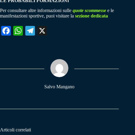
LE PROBABILI FORMAZIONI
Per consultare altre informazioni sulle
quote scommesse
e le
manifestazioni sportive, puoi visitare la
sezione dedicata
Fa
W
Te
X
ce
ha
le
bo
ts
gr
ok
A
a
pp
m
Salvo Mangano
Articoli correlati