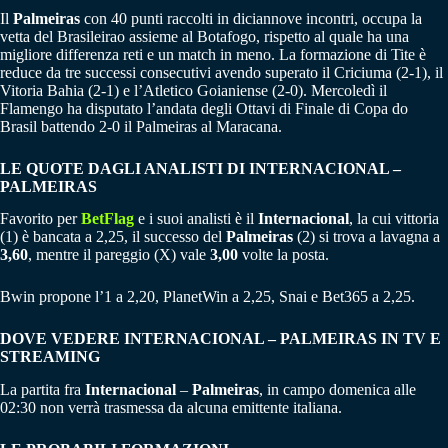
Il
Palmeiras
con 40 punti raccolti in diciannove incontri, occupa la
vetta del Brasileirao assieme al Botafogo, rispetto al quale ha una
migliore differenza reti e un match in meno. La formazione di Tite è
reduce da tre successi consecutivi avendo superato il Criciuma (2-1), il
Vitoria Bahia (2-1) e l’Atletico Goianiense (2-0). Mercoledì il
Flamengo ha disputato l’andata degli Ottavi di Finale di Copa do
Brasil battendo 2-0 il Palmeiras al Maracana.
LE QUOTE DAGLI ANALISTI DI
INTERNACIONAL –
PALMEIRAS
Favorito per
BetFlag
e i suoi analisti è il
Internacional
, la cui vittoria
(1) è bancata a 2,25, il successo del
Palmeiras
(2) si trova a lavagna a
3,60
, mentre il pareggio (X) vale
3,00
volte la posta.
Bwin propone l’1 a 2,20, PlanetWin a 2,25, Snai e Bet365 a 2,25.
DOVE VEDERE
INTERNACIONAL – PALMEIRAS
IN TV E
STREAMING
La partita fra
Internacional
–
Palmeiras
, in campo domenica alle
02:30 non verrà trasmessa da alcuna emittente italiana.