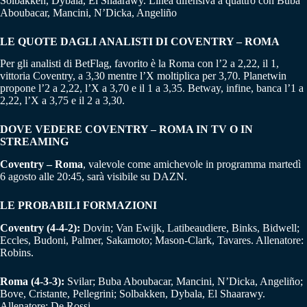
Solbakken, Dybala, El Shaarawy. Linea difensiva a quattro con Buba
Aboubacar, Mancini, N’Dicka, Angeliño
LE QUOTE DAGLI ANALISTI DI COVENTRY – ROMA
Per gli analisti di BetFlag, favorito è la Roma con l’2 a 2,22, il 1,
vittoria Coventry, a 3,30 mentre l’X moltiplica per 3,70. Planetwin
propone l’2 a 2,22, l’X a 3,70 e il 1 a 3,35. Betway, infine, banca l’1 a
2,22, l’X a 3,75 e il 2 a 3,30.
DOVE VEDERE COVENTRY – ROMA IN TV O IN
STREAMING
Coventry – Roma
, valevole come amichevole in programma martedì
6 agosto alle 20:45, sarà visibile su DAZN.
LE PROBABILI FORMAZIONI
Coventry (4-4-2):
Dovin; Van Ewijk, Latibeaudiere, Binks, Bidwell;
Eccles, Budoni, Palmer, Sakamoto; Mason-Clark, Tavares. Allenatore:
Robins.
Roma (4-3-3):
Svilar; Buba Aboubacar, Mancini, N’Dicka, Angeliño;
Bove, Cristante, Pellegrini; Solbakken, Dybala, El Shaarawy.
Allenatore: De Rossi.