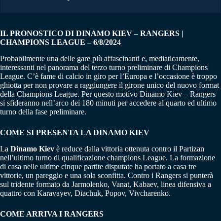
IL PRONOSTICO DI DINAMO KIEV – RANGERS |
CHAMPIONS LEAGUE – 6/8/202
4
Probabilmente una delle gare più affascinanti e, mediaticamente,
interessanti nel panorama del terzo turno preliminare di Champions
League. C’è fame di calcio in giro per l’Europa e l’occasione è troppo
ghiotta per non provare a raggiungere il girone unico del nuovo format
della Champions League. Per questo motivo Dinamo Kiev – Rangers
si sfideranno nell’arco dei 180 minuti per accedere al quarto ed ultimo
turno della fase preliminare.
COME SI PRESENTA LA DINAMO KIEV
La
Dinamo Kiev
è reduce dalla vittoria ottenuta contro il Partizan
nell’ultimo turno di qualificazione champions League. La formazione
di casa nelle ultime cinque partite disputate ha portato a casa tre
vittorie, un pareggio e una sola sconfitta. Contro i Rangers si punterà
sul tridente formato da Jarmolenko, Vanat, Kabaev, linea difensiva a
quattro con Karavayev, Diachuk, Popov, Vivcharenko.
COME ARRIVA I RANGERS