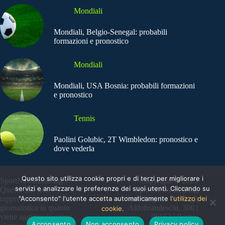
Mondiali
Mondiali, Belgio-Senegal: probabili
formazioni e pronostico
Mondiali
Mondiali, USA Bosnia: probabili formazioni
e pronostico
Tennis
Paolini Golubic, 2T Wimbledon: pronostico e
dove vederla
Questo sito utilizza cookie propri e di terzi per migliorare i
SportNews.BetFlag -
Copyright © 2025
servizi e analizzare le preferenze dei suoi utenti. Cliccando su
Questo sito non
SportNews BetFlag
"Acconsento" l'utente accetta automaticamente
l'utilizzo dei
rappresenta una testata
Sede Legale: Via degli
giornalistica in quanto
Aldobrandeschi, 300 |
cookie.
viene aggiornato senza
00163 | Roma
Acconsento
Non acconsento
Privacy policy