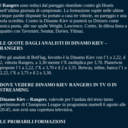
I
Rangers
sono reduci dal pareggio rimediato contro gli Hearts
nell’ultima giornata di campionato. La formazione ospite nelle ultime
cinque partite disputate ha portato a casa tre vittorie, un pareggio e una
sola sconfitta. Contro la Dinamo Kiev si punterà su Drissers come
unica punta, alle sue spalle Weight, Lawrence, Cortes. In difesa linea a
quattro con Tavernier, Souttar, Davies, Yilmaz.
LE QUOTE DAGLI ANALISTI DI DINAMO KIEV –
RANGERS
Per gli analisti di BetFlag, favorito è la Dinamo Kiev con l’1 a 2,22, il
2, vittoria Rangers, a 3,30 mentre l’X moltiplica per 3,70. Planetwin
propone l’1 a 2,22, l’X a 3,70 e il 2 a 3,35. Betway, infine, banca l’1 a
2,22, l’X a 3,75 e il 2 a 3,30.
DOVE VEDERE DINAMO KIEV RANGERS IN TV O IN
STREAMING
Dinamo Kiev – Rangers
, valevole per l’andata del terzo turno
preliminare di Champions League in programma martedì 6 agosto alle
20:45, non avrà una copertura televisiva.
LE PROBABILI FORMAZIONI