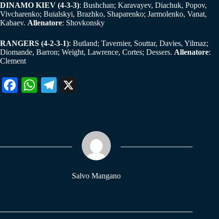
DINAMO KIEV (4-3-3)
: Bushchan; Karavayev, Diachuk, Popov,
Vivcharenko; Buialskyi, Brazhko, Shaparenko; Jarmolenko, Vanat,
Kabaev.
Allenatore
: Shovkonsky
RANGERS (4-2-3-1)
: Butland; Tavernier, Souttar, Davies, Yilmaz;
Diomande, Barron; Weight, Lawrence, Cortes; Dessers.
Allenatore
:
Clement
Fa
W
Te
X
ce
ha
le
bo
ts
gr
ok
A
a
pp
m
Salvo Mangano