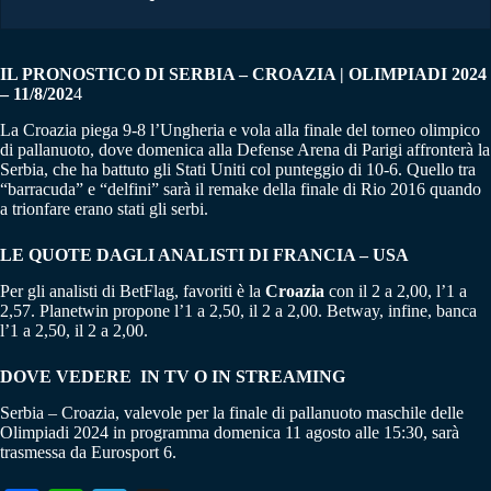
IL PRONOSTICO DI SERBIA – CROAZIA | OLIMPIADI 2024
– 11/8/202
4
La Croazia piega 9-8 l’Ungheria e vola alla finale del torneo olimpico
di pallanuoto, dove domenica alla Defense Arena di Parigi affronterà la
Serbia, che ha battuto gli Stati Uniti col punteggio di 10-6. Quello tra
“barracuda” e “delfini” sarà il remake della finale di Rio 2016 quando
a trionfare erano stati gli serbi.
LE QUOTE DAGLI ANALISTI DI FRANCIA – USA
Per gli analisti di BetFlag, favoriti è la
Croazia
con il 2 a 2,00, l’1 a
2,57. Planetwin propone l’1 a 2,50, il 2 a 2,00. Betway, infine, banca
l’1 a 2,50, il 2 a 2,00.
DOVE VEDERE IN TV O IN STREAMING
Serbia – Croazia, valevole per la finale di pallanuoto maschile delle
Olimpiadi 2024 in programma domenica 11 agosto alle 15:30, sarà
trasmessa da Eurosport 6.