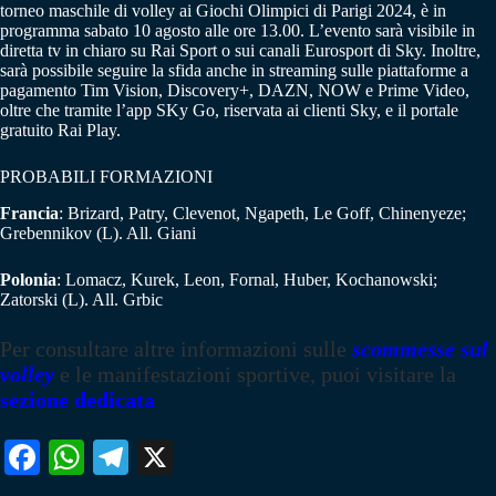
torneo maschile di volley ai Giochi Olimpici di Parigi 2024, è in
programma sabato 10 agosto alle ore 13.00. L’evento sarà visibile in
diretta tv in chiaro su Rai Sport o sui canali Eurosport di Sky. Inoltre,
sarà possibile seguire la sfida anche in streaming sulle piattaforme a
pagamento Tim Vision, Discovery+, DAZN, NOW e Prime Video,
oltre che tramite l’app SKy Go, riservata ai clienti Sky, e il portale
gratuito Rai Play.
PROBABILI FORMAZIONI
Francia
: Brizard, Patry, Clevenot, Ngapeth, Le Goff, Chinenyeze;
Grebennikov (L). All. Giani
Polonia
: Lomacz, Kurek, Leon, Fornal, Huber, Kochanowski;
Zatorski (L). All. Grbic
Per consultare altre informazioni sulle
scommesse sul
volley
e le manifestazioni sportive, puoi visitare la
sezione dedicata
Fa
W
Te
X
ce
ha
le