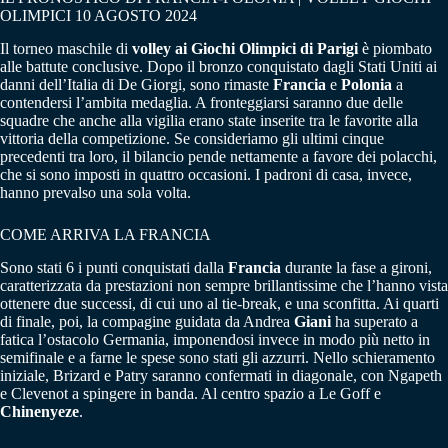
OLIMPICI 10 AGOSTO 2024
Il torneo maschile di
volley ai Giochi Olimpici di Parigi
è piombato
alle battute conclusive. Dopo il bronzo conquistato dagli Stati Uniti ai
danni dell’Italia di De Giorgi, sono rimaste
Francia
e
Polonia
a
contendersi l’ambita medaglia. A fronteggiarsi saranno due delle
squadre che anche alla vigilia erano state inserite tra le favorite alla
vittoria della competizione. Se consideriamo gli ultimi cinque
precedenti tra loro, il bilancio pende nettamente a favore dei polacchi,
che si sono imposti in quattro occasioni. I padroni di casa, invece,
hanno prevalso una sola volta.
COME ARRIVA LA FRANCIA
Sono stati 6 i punti conquistati dalla
Francia
durante la fase a gironi,
caratterizzata da prestazioni non sempre brillantissime che l’hanno vista
ottenere due successi, di cui uno al tie-break, e una sconfitta. Ai quarti
di finale, poi, la compagine guidata da Andrea
Giani
ha superato a
fatica l’ostacolo Germania, imponendosi invece in modo più netto in
semifinale e a farne le spese sono stati gli azzurri. Nello schieramento
iniziale, Brizard e Patry saranno confermati in diagonale, con Ngapeth
e Clevenot a spingere in banda. Al centro spazio a Le Goff e
Chinenyeze
.