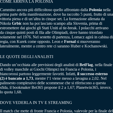
COME ARRIVA LA POLONIA
Cammino ancora più difficoltoso quello affrontato dalla
Polonia
nella
prima parte della manifestazione, dove ha raccolto 5 punti, frutto di una
vittoria piena e di un’altra in cinque set. La formazione allenata da
Nikola
Grbic
non ha poi lasciato scampo alla Slovenia, prima di
estromettere dai giochi gli Stati Uniti al tie-break. I polacchi arrivano
da cinque quinti posti di fila alle Olimpiadi, dove hanno trionfato
solamente nel 1976. Nel sestetto di partenza, Lomacz agirà in cabina di
regia, con Kurek come opposto. Leon e
Fornal
si muoveranno
lateralmente, mentre a centro rete ci saranno Huber e Kochanowski.
LE QUOTE DEGLI ANALISTI
Dando un’occhiata alle previsioni degli analisti di
BetFlag
, nella finale
di volley maschile ai Giochi Olimpici tra Francia e Polonia, i
biancorossi partono leggermente favoriti. Infatti,
il successo esterno
(2) è bancato a 1,73
, mentre l’1 viene messo a lavagna a 2,02. Nel
palinsesto complessivo delle scommesse che si riferiscono a questa
sfida, il bookmaker Bet365 propone il 2 a 1,67; Planetwin365, invece,
lo quota 1,68.
DOVE VEDERLA IN TV E STREAMING
Il match che mette di fronte Francia e Polonia, valevole per la finale del