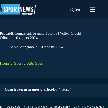
Salta
al
Cerca
contenuto
Probabili formazioni: Francia-Polonia | Volley Giochi
Olimpici 10 agosto 2024
Salvo Mangano
10 Agosto 2024
Home
/
Sport
/
Altri Sport
Cosa troverai in questo articolo:
mostra
IL PRONOSTICO DI FRANCIA-POLONIA | VOLLEY GIOCHI