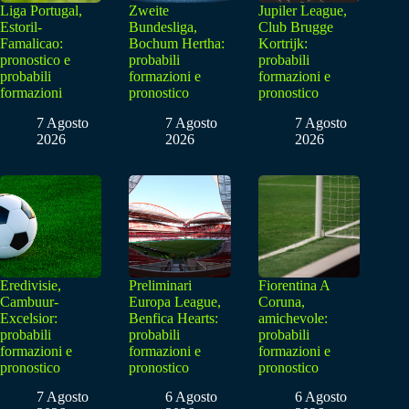
Liga Portugal,
Zweite
Jupiler League,
Estoril-
Bundesliga,
Club Brugge
Famalicao:
Bochum Hertha:
Kortrijk:
pronostico e
probabili
probabili
probabili
formazioni e
formazioni e
formazioni
pronostico
pronostico
7 Agosto
7 Agosto
7 Agosto
2026
2026
2026
Eredivisie,
Preliminari
Fiorentina A
Cambuur-
Europa League,
Coruna,
Excelsior:
Benfica Hearts:
amichevole:
probabili
probabili
probabili
formazioni e
formazioni e
formazioni e
pronostico
pronostico
pronostico
7 Agosto
6 Agosto
6 Agosto