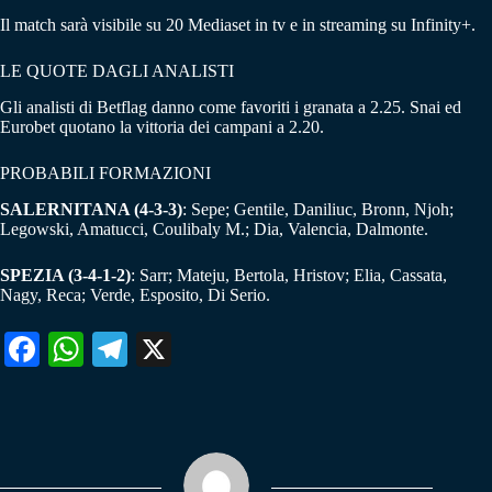
Il match sarà visibile su 20 Mediaset in tv e in streaming su Infinity+.
LE QUOTE DAGLI ANALISTI
Gli analisti di Betflag danno come favoriti i granata a 2.25. Snai ed
Eurobet quotano la vittoria dei campani a 2.20.
PROBABILI FORMAZIONI
SALERNITANA (4-3-3)
: Sepe; Gentile, Daniliuc, Bronn, Njoh;
Legowski, Amatucci, Coulibaly M.; Dia, Valencia, Dalmonte.
SPEZIA (3-4-1-2)
: Sarr; Mateju, Bertola, Hristov; Elia, Cassata,
Nagy, Reca; Verde, Esposito, Di Serio.
Fa
W
Te
X
ce
ha
le
bo
ts
gr
ok
A
a
pp
m