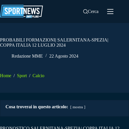
Salta
al
Cerca
contenuto
PROBABILI FORMAZIONI| SALERNITANA-SPEZIA|
COPPA ITALIA 12 LUGLIO 2024
Redazione MME
22 Agosto 2024
Home
/
Sport
/
Calcio
Cosa troverai in questo articolo:
mostra
PRONOSTICO SALERNITANA-SPEZIA| COPPA ITALIA 12