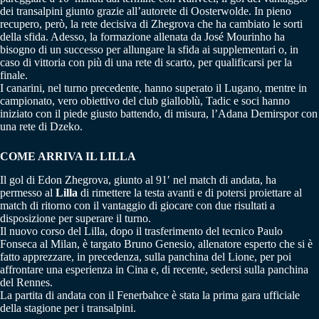
dei transalpini giunto grazie all’autorete di Oosterwolde. In pieno
recupero, però, la rete decisiva di Zhegrova che ha cambiato le sorti
della sfida. Adesso, la formazione allenata da José Mourinho ha
bisogno di un successo per allungare la sfida ai supplementari o, in
caso di vittoria con più di una rete di scarto, per qualificarsi per la
finale.
I canarini, nel turno precedente, hanno superato il Lugano, mentre in
campionato, vero obiettivo del club gialloblù, Tadic e soci hanno
iniziato con il piede giusto battendo, di misura, l’Adana Demirspor con
una rete di Dzeko.
COME ARRIVA IL LILLA
Il gol di Edon Zhegrova, giunto al 91′ nel match di andata, ha
permesso al
Lilla
di rimettere la testa avanti e di potersi proiettare al
match di ritorno con il vantaggio di giocare con due risultati a
disposizione per superare il turno.
Il nuovo corso del Lilla, dopo il trasferimento del tecnico Paulo
Fonseca al Milan, è targato Bruno Genesio, allenatore esperto che si è
fatto apprezzare, in precedenza, sulla panchina del Lione, per poi
affrontare una esperienza in Cina e, di recente, sedersi sulla panchina
del Rennes.
La partita di andata con il Fenerbahce è stata la prima gara ufficiale
della stagione per i transalpini.