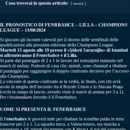
Cosa troverai in questo articolo:
mostra
IL PRONOSTICO DI
FENRBAHCE – LILLA
– CHAMPIONS
LEAGUE – 13/08/2024
Si giocano gli incontri valevoli per il ritorno delle semifinali delle
qualificazioni alla prossima edizione della Champions League.
Martedì 13 agosto alle 19 presso il «Şükrü Saracoğlu» di Istanbul
si affronteranno il Fenerbahce e il Lilla.
Si parte dal punteggio di 2 a 1 in favore dei transalpini maturato nel
match di andata. Padroni di casa che, quindi, sono chiamati a ribaltare
il punteggio per raggiungere il doppio confronto decisivo per l’accesso
alla Champions.
La vincente di questo confronto se la vedrà, in finale, con chi avrà
avuto la meglio dell’incontro fra il Royale Union e lo Slavaia Praga
(cechi in rampa di lancio, avendo vinto il match di andata per 3 a 1).
Per i bookmakers favorito è il Fenerbahce.
COME SI PRESENTA IL FENERBAHCE
Il F
enerbahce
le proverà tutte per ribaltare la sconfitta patita in terra
francese per 2 a 1. La squadra turca, a Valenciennes, era riuscita a
pareggiare a 10′ minuti dal termine con Kahveci, il gol del vantaggio