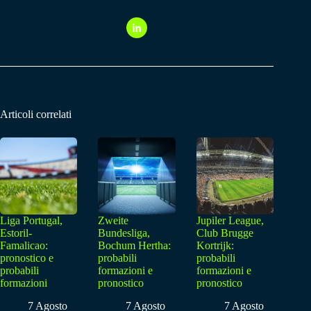
Articoli correlati
Liga Portugal,
Zweite
Jupiler League,
Estoril-
Bundesliga,
Club Brugge
Famalicao:
Bochum Hertha:
Kortrijk:
pronostico e
probabili
probabili
probabili
formazioni e
formazioni e
formazioni
pronostico
pronostico
7 Agosto
7 Agosto
7 Agosto