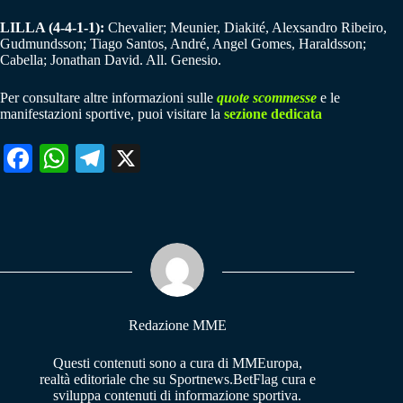
LILLA (4-4-1-1):
Chevalier; Meunier, Diakité, Alexsandro Ribeiro,
Gudmundsson; Tiago Santos, André, Angel Gomes, Haraldsson;
Cabella; Jonathan David. All. Genesio.
Per consultare altre informazioni sulle
quote scommesse
e le
manifestazioni sportive, puoi visitare la
sezione dedicata
Fa
W
Te
X
ce
ha
le
bo
ts
gr
ok
A
a
pp
m
Redazione MME
Questi contenuti sono a cura di MMEuropa,
realtà editoriale che su Sportnews.BetFlag cura e
sviluppa contenuti di informazione sportiva.