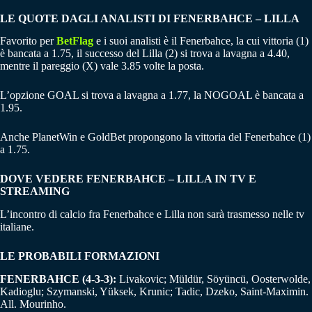
LE QUOTE DAGLI ANALISTI DI FENERBAHCE
– LILLA
Favorito per
BetFlag
e i suoi analisti è il Fenerbahce, la cui vittoria (1)
è bancata a 1.75, il successo del Lilla (2) si trova a lavagna a 4.40,
mentre il pareggio (X) vale 3.85 volte la posta.
L’opzione GOAL si trova a lavagna a 1.77, la NOGOAL è bancata a
1.95.
Anche PlanetWin e GoldBet propongono la vittoria del Fenerbahce (1)
a 1.75.
DOVE VEDERE FENERBAHCE – LILLA IN TV E
STREAMING
L’incontro di calcio fra Fenerbahce e Lilla non sarà trasmesso nelle tv
italiane.
LE PROBABILI FORMAZIONI
FENERBAHCE (4-3-3):
Livakovic; Müldür, Söyüncü, Oosterwolde,
Kadioglu; Szymanski, Yüksek, Krunic; Tadic, Dzeko, Saint-Maximin.
All. Mourinho.