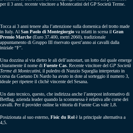
per il 3 anni, recente vincitore a Montecatini del GP Società Terme.
Tocca ai 3 anni tenere alta l’attenzione sulla domenica del trotto made
in Italy. Al
San Paolo di Montegiorgio
va infatti in scena il
Gran
Premio Marche
(Euro 37.400, metri 2060), tradizionale
appuntamento di Gruppo III riservato quest’anno ai cavalli dalla
iniziale “F”.
Una dozzina al via dietro le ali dell’autostart, un lotto dal quale emerge
chiaramente il nome di
Fuente Cas
. Recente vincitore del
GP Società
Terme di Montecatini
, il puledro di Nunzio Squeglia interpretato in
corsa da Gaetano Di Nardo ha avuto in dote al sorteggio il numero 3,
ideale per ripetere il clichè vincente del Sesana.
Un dato tecnico, questo, che indirizza anche l’antepost informativo di
Betflag, azienda leader quando la scommessa è relativa alle corse dei
cavalli. Per il provider online la vittoria di Fuente Cas vale 1,8.
Posizionata al suo esterno,
Fisic du Rol
è la principale alternativa a
4,5.