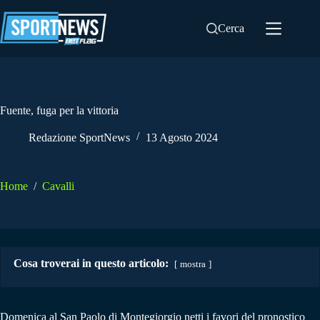
Salta
al
Cerca
contenuto
Fuente, fuga per la vittoria
Redazione SportNews
13 Agosto 2024
Home
/
Cavalli
Cosa troverai in questo articolo:
mostra
Domenica al San Paolo di Montegiorgio netti i favori del pronostico