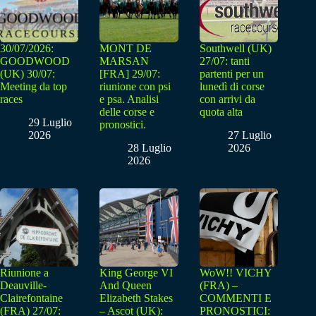
30/07/2026:
MONT DE
Southwell (UK)
GOODWOOD
MARSAN
27/07: tanti
(UK) 30/07:
[FRA] 29/07:
partenti per un
Meeting da top
riunione con psi
lunedì di corse
races
e psa. Analisi
con arrivi da
delle corse e
quota alta
29 Luglio
pronostici.
2026
27 Luglio
28 Luglio
2026
2026
Riunione a
King George VI
WoW!! VICHY
Deauville-
And Queen
(FRA) –
Clairefontaine
Elizabeth Stakes
COMMENTI E
(FRA) 27/07:
– Ascot (UK):
PRONOSTICI: