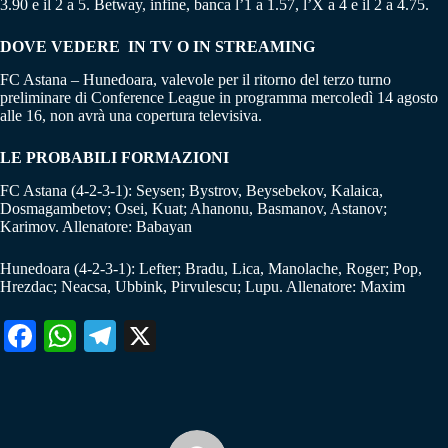
3.90 e il 2 a 5. Betway, infine, banca l’1 a 1.57, l’X a 4 e il 2 a 4.75.
DOVE VEDERE IN TV O IN STREAMING
FC Astana – Hunedoara, valevole per il ritorno del terzo turno
preliminare di Conference League in programma mercoledì 14 agosto
alle 16, non avrà una copertura televisiva.
LE PROBABILI FORMAZIONI
FC Astana (4-2-3-1): Seysen; Bystrov, Beysebekov, Kalaica,
Dosmagambetov; Osei, Kuat; Ahanonu, Basmanov, Astanov;
Karimov. Allenatore: Babayan
Hunedoara (4-2-3-1): Lefter; Bradu, Lica, Manolache, Roger; Pop,
Hrezdac; Neacsa, Ubbink, Pirvulescu; Lupu. Allenatore: Maxim
Fa
W
Te
X
ce
ha
le
bo
ts
gr
ok
A
a