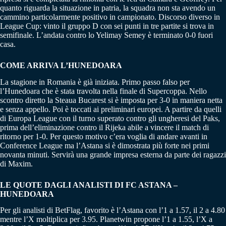
quanto riguarda la situazione in patria, la squadra non sta avendo un
cammino particolarmente positivo in campionato. Discorso diverso in
League Cup: vinto il gruppo D con sei punti in tre partite si trova in
semifinale. L’andata contro lo Yelimay Semey è terminato 0-0 fuori
casa.
COME ARRIVA L’HUNEDOARA
La stagione in Romania è già iniziata. Primo passo falso per
l’Hunedoara che è stata travolta nella finale di Supercoppa. Nello
scontro diretto la Steaua Bucarest si è imposta per 3-0 in maniera netta
e senza appello. Poi è toccati ai preliminari europei. A partire da quelli
di Europa League con il turno superato contro gli ungheresi del Paks,
prima dell’eliminazione contro il Rijeka abile a vincere il match di
ritorno per 1-0. Per questo motivo c’era voglia di andare avanti in
Conference League ma l’Astana si è dimostrata più forte nei primi
novanta minuti. Servirà una grande impresa esterna da parte dei ragazzi
di Maxim.
LE QUOTE DAGLI ANALISTI DI FC ASTANA –
HUNEDOARA
Per gli analisti di BetFlag, favorito è l’Astana con l’1 a 1.57, il 2 a 4.80
mentre l’X moltiplica per 3.95. Planetwin propone l’1 a 1.55, l’X a