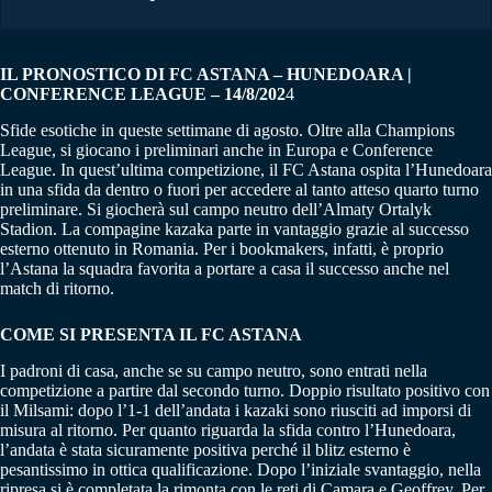
IL PRONOSTICO DI FC ASTANA – HUNEDOARA |
CONFERENCE LEAGUE – 14/8/202
4
Sfide esotiche in queste settimane di agosto. Oltre alla Champions
League, si giocano i preliminari anche in Europa e Conference
League. In quest’ultima competizione, il FC Astana ospita l’Hunedoara
in una sfida da dentro o fuori per accedere al tanto atteso quarto turno
preliminare. Si giocherà sul campo neutro dell’Almaty Ortalyk
Stadion. La compagine kazaka parte in vantaggio grazie al successo
esterno ottenuto in Romania. Per i bookmakers, infatti, è proprio
l’Astana la squadra favorita a portare a casa il successo anche nel
match di ritorno.
COME SI PRESENTA IL FC ASTANA
I padroni di casa, anche se su campo neutro, sono entrati nella
competizione a partire dal secondo turno. Doppio risultato positivo con
il Milsami: dopo l’1-1 dell’andata i kazaki sono riusciti ad imporsi di
misura al ritorno. Per quanto riguarda la sfida contro l’Hunedoara,
l’andata è stata sicuramente positiva perché il blitz esterno è
pesantissimo in ottica qualificazione. Dopo l’iniziale svantaggio, nella
ripresa si è completata la rimonta con le reti di Camara e Geoffrey. Per