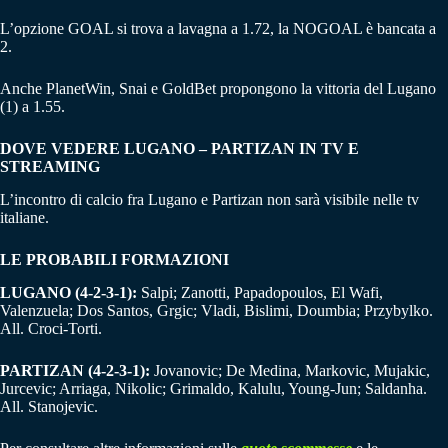
L’opzione GOAL si trova a lavagna a 1.72, la NOGOAL è bancata a
2.
Anche PlanetWin, Snai e GoldBet propongono la vittoria del Lugano
(1) a 1.55.
DOVE VEDERE LUGANO – PARTIZAN IN TV E
STREAMING
L’incontro di calcio fra Lugano e Partizan non sarà visibile nelle tv
italiane.
LE PROBABILI FORMAZIONI
LUGANO (4-2-3-1):
Salpi; Zanotti, Papadopoulos, El Wafi,
Valenzuela; Dos Santos, Grgic; Vladi, Bislimi, Doumbia; Przybylko.
All. Croci-Torti.
PARTIZAN (4-2-3-1):
Jovanovic; De Medina, Markovic, Mujakic,
Jurcevic; Arriaga, Nikolic; Grimaldo, Kalulu, Young-Jun; Saldanha.
All. Stanojevic.