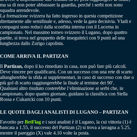
ma sa di non poter abbassare la guardia, perché i serbi non sono
squadra arrendevole.
La formazione svizzera ha fatto ingresso in questa competizione
direttamente alle semifinale e, adesso, vede la gara decisivia. Vladi e
compagni sono reduci dalla sconfitta interna con il Lucerna in
campionato. Nel massimo torneo svizzero il Lugano, dopo quattro
partite, si trova nel gruppetto delle inseguitrici con 9 punti ad una
lunghezza dallo Zurigo capolista.
COME ARRIVA IL PARTIZAN
Il
Partizan,
dopo il ko rimediato in casa, non può fare più calcoli.
Deve vincere per qualificarsi. Con un successo con una rete di scarto
allungherebbe la sfida ai supplementari, in caso di successo con due o
più gol di scarto raggiungerebbe la finale al termine dei 90′.
Qualsiasi altro risultato costerebbe l’eliminazione ai serbi che, in
campionato, dopo quattro giornate, guidano la classifica con Stella
Rossa e Cukaricki con 10 punti.
LE QUOTE DAGLI ANALISTI DI LUGANO
– PARTIZAN
Favorito per
BetFlag
e i suoi analisti è il Lugano, la cui vittoria (1) è
bancata a 1.55, il successo del Partizan (2) si trova a lavagna a 5.25,
mentre il pareggio (X) vale 4.10 volte la posta.