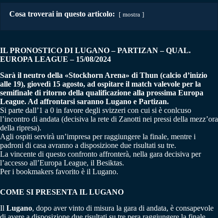
Cosa troverai in questo articolo:
mostra
IL PRONOSTICO DI
LUGANO – PARTIZAN
– QUAL.
EUROPA LEAGUE – 15/08/2024
Sarà il neutro della «Stockhorn Arena» di Thun (calcio d’inizio
alle 19), giovedì 15 agosto, ad ospitare il match valevole per la
semifinale di ritorno della qualificazione alla prossima Europa
League. Ad affrontarsi saranno Lugano e Partizan.
Si parte dall’1 a 0 in favore degli svizzeri con cui si è conlcuso
l’incontro di andata (decisiva la rete di Zanotti nei pressi della mezz’ora
della ripresa).
Agli ospiti servirà un’impresa per raggiungere la finale, mentre i
padroni di casa avranno a disposizione due risultati su tre.
La vincente di questo confronto affronterà, nella gara decisiva per
l’accesso all’Europa League, il Besiktas.
Per i bookmakers favorito è il Lugano.
COME SI PRESENTA IL LUGANO
Il
Lugano
, dopo aver vinto di misura la gara di andata, è consapevole
di avere a disposizione due risultati su tre pera raggiungere la finale,