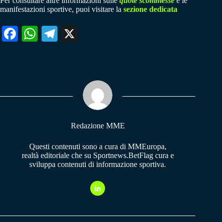
Per consultare altre informazioni sulle
quote scommesse
e le
manifestazioni sportive, puoi visitare la
sezione dedicata
Fa
W
Te
X
ce
ha
le
bo
ts
gr
ok
A
a
pp
m
Redazione MME
Questi contenuti sono a cura di MMEuropa,
realtà editoriale che su Sportnews.BetFlag cura e
sviluppa contenuti di informazione sportiva.