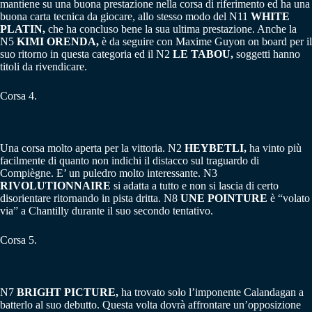
mantiene su una buona prestazione nella corsa di riferimento ed ha una
buona carta tecnica da giocare, allo stesso modo del N11
WHITE
PLATIN,
che ha concluso bene la sua ultima prestazione. Anche la
N5
KIMI ORENDA,
è da seguire con Maxime Guyon on board per il
suo ritorno in questa categoria ed il N2
LE TABOU,
soggetti hanno
titoli da rivendicare.
Corsa 4.
Una corsa molto aperta per la vittoria. N2
HEYBETLI,
ha vinto più
facilmente di quanto non indichi il distacco sul traguardo di
Compiègne. E’ un puledro molto interessante. N3
RIVOLUTIONNAIRE
si adatta a tutto e non si lascia di certo
disorientare ritornando in pista dritta. N8
UNE POINTURE
è “volato
via” a Chantilly durante il suo secondo tentativo.
Corsa 5.
N7
BRIGHT PICTURE,
ha trovato solo l’imponente Calandagan a
batterlo al suo debutto. Questa volta dovrà affrontare un’opposizione