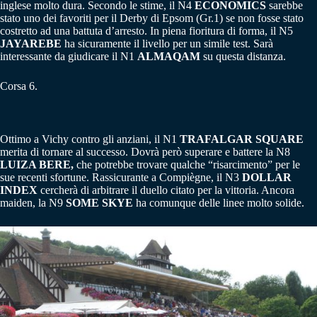
inglese molto dura. Secondo le stime, il N4
ECONOMICS
sarebbe
stato uno dei favoriti per il Derby di Epsom (Gr.1) se non fosse stato
costretto ad una battuta d’arresto. In piena fioritura di forma, il N5
JAYAREBE
ha sicuramente il livello per un simile test. Sarà
interessante da giudicare il N1
ALMAQAM
su questa distanza.
Corsa 6.
Ottimo a Vichy contro gli anziani, il N1
TRAFALGAR SQUARE
merita di tornare al successo. Dovrà però superare e battere la N8
LUIZA BERE,
che potrebbe trovare qualche “risarcimento” per le
sue recenti sfortune. Rassicurante a Compiègne, il N3
DOLLAR
INDEX
cercherà di arbitrare il duello citato per la vittoria. Ancora
maiden, la N9
SOME SKYE
ha comunque delle linee molto solide.