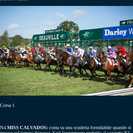
Corsa 1
N4
MISS CALVADOS:
conta su una scuderia formidabile quando si
muove sul terreno francese. Sarà leggermente preferita al soggetto N1