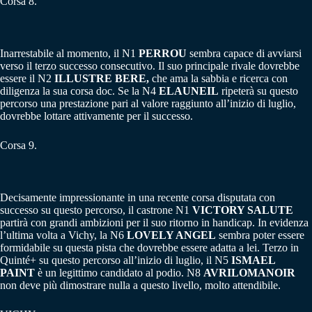
Corsa 8.
Inarrestabile al momento, il N1
PERROU
sembra capace di avviarsi
verso il terzo successo consecutivo. Il suo principale rivale dovrebbe
essere il N2
ILLUSTRE BERE,
che ama la sabbia e ricerca con
diligenza la sua corsa doc. Se la N4
ELAUNEIL
ripeterà su questo
percorso una prestazione pari al valore raggiunto all’inizio di luglio,
dovrebbe lottare attivamente per il successo.
Corsa 9.
Decisamente impressionante in una recente corsa disputata con
successo su questo percorso, il castrone N1
VICTORY SALUTE
partirà con grandi ambizioni per il suo ritorno in handicap. In evidenza
l’ultima volta a Vichy, la N6
LOVELY ANGEL
sembra poter essere
formidabile su questa pista che dovrebbe essere adatta a lei. Terzo in
Quinté+ su questo percorso all’inizio di luglio, il N5
ISMAEL
PAINT
è un legittimo candidato al podio. N8
AVRILOMANOIR
non deve più dimostrare nulla a questo livello, molto attendibile.