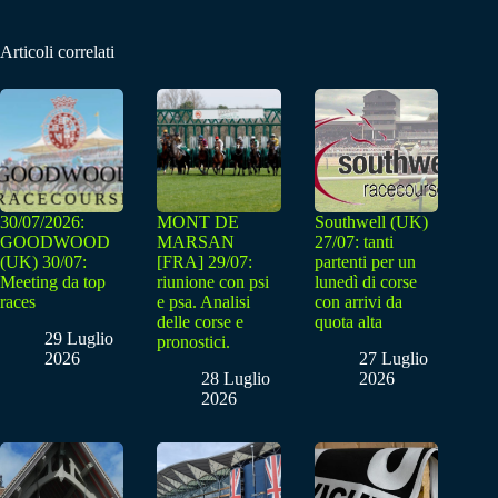
Articoli correlati
30/07/2026:
MONT DE
Southwell (UK)
GOODWOOD
MARSAN
27/07: tanti
(UK) 30/07:
[FRA] 29/07:
partenti per un
Meeting da top
riunione con psi
lunedì di corse
races
e psa. Analisi
con arrivi da
delle corse e
quota alta
29 Luglio
pronostici.
2026
27 Luglio
28 Luglio
2026
2026