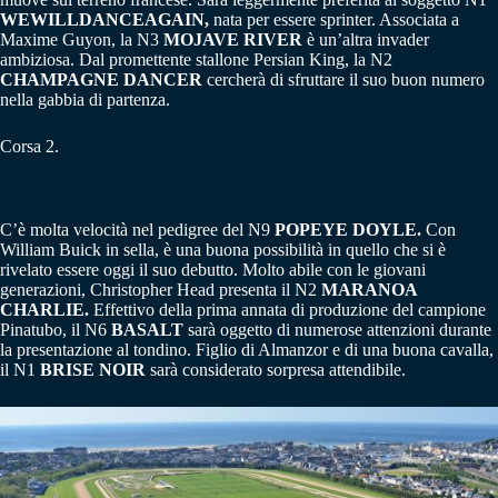
WEWILLDANCEAGAIN,
nata per essere sprinter. Associata a
Maxime Guyon, la N3
MOJAVE RIVER
è un’altra invader
ambiziosa. Dal promettente stallone Persian King, la N2
CHAMPAGNE DANCER
cercherà di sfruttare il suo buon numero
nella gabbia di partenza.
Corsa 2.
C’è molta velocità nel pedigree del N9
POPEYE DOYLE.
Con
William Buick in sella, è una buona possibilità in quello che si è
rivelato essere oggi il suo debutto. Molto abile con le giovani
generazioni, Christopher Head presenta il N2
MARANOA
CHARLIE.
Effettivo della prima annata di produzione del campione
Pinatubo, il N6
BASALT
sarà oggetto di numerose attenzioni durante
la presentazione al tondino. Figlio di Almanzor e di una buona cavalla,
il N1
BRISE NOIR
sarà considerato sorpresa attendibile.