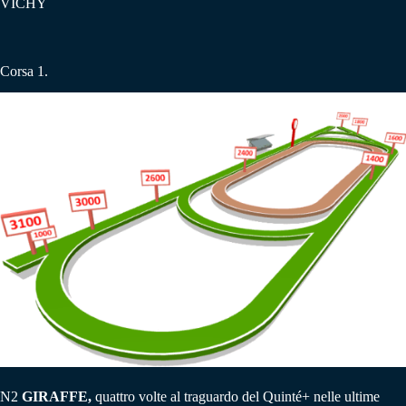
VICHY
Corsa 1.
N2
GIRAFFE,
quattro volte al traguardo del Quinté+ nelle ultime