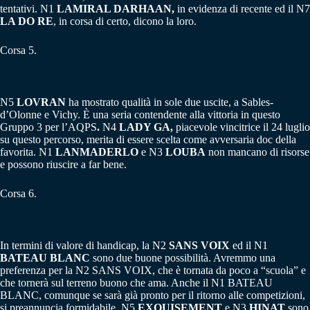
tentativi. N1
LAMIRAL DARHAAN,
in evidenza di recente ed il N7
LA DO RE
, in corsa di certo, dicono la loro.
Corsa 5.
N5
LOVRAN
ha mostrato qualità in sole due uscite, a Sables-
d’Olonne e Vichy. È una seria contendente alla vittoria in questo
Gruppo 3 per l’AQPS
.
N4
LADY GA,
piacevole vincitrice il 24 luglio
su questo percorso, merita di essere scelta come avversaria doc della
favorita. N1
LANMADERLO
e N3
LOUBA
non mancano di risorse
e possono riuscire a far bene.
Corsa 6.
In termini di valore di handicap, la N2
SANS VOIX
ed il N1
BATEAU BLANC
sono due buone possibilità. Avremmo una
preferenza per la N2 SANS VOIX, che è tornata da poco a “scuola” e
che tornerà sul terreno buono che ama. Anche il N1 BATEAU
BLANC, comunque se sarà già pronto per il ritorno alle competizioni,
si preannuncia formidabile. N5
EXQUISEMENT
e N3
HINAT
sono