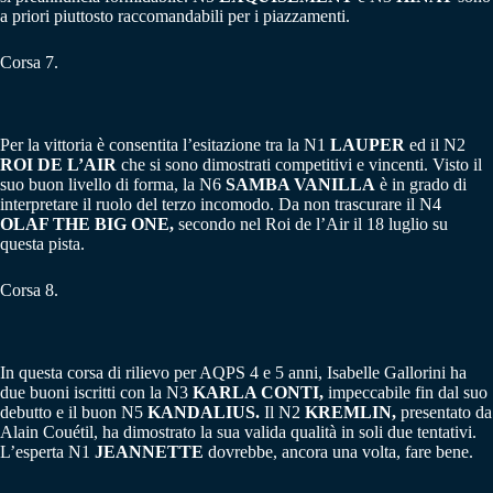
a priori piuttosto raccomandabili per i piazzamenti.
Corsa 7.
Per la vittoria è consentita l’esitazione tra la N1
LAUPER
ed il N2
ROI DE L’AIR
che si sono dimostrati competitivi e vincenti. Visto il
suo buon livello di forma, la N6
SAMBA VANILLA
è in grado di
interpretare il ruolo del terzo incomodo. Da non trascurare il N4
OLAF THE BIG ONE,
secondo nel Roi de l’Air il 18 luglio su
questa pista.
Corsa 8.
In questa corsa di rilievo per AQPS 4 e 5 anni, Isabelle Gallorini ha
due buoni iscritti con la N3
KARLA CONTI,
impeccabile fin dal suo
debutto e il buon N5
KANDALIUS.
Il N2
KREMLIN,
presentato da
Alain Couétil, ha dimostrato la sua valida qualità in soli due tentativi.
L’esperta N1
JEANNETTE
dovrebbe, ancora una volta, fare bene.