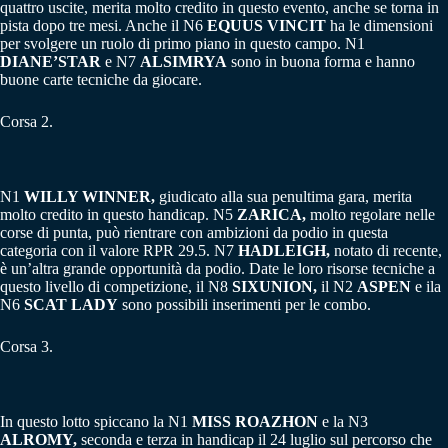
quattro uscite, merita molto credito in questo evento, anche se torna in
pista dopo tre mesi. Anche il N6
EQUUS VINCIT
ha le dimensioni
per svolgere un ruolo di primo piano in questo campo. N1
DIANE’STAR
e N7
ALSIMRYA
sono in buona forma e hanno
buone carte tecniche da giocare.
Corsa 2.
N1
WILLY WINNER,
giudicato alla sua penultima gara, merita
molto credito in questo handicap. N5
ZARICA,
molto regolare nelle
corse di punta, può rientrare con ambizioni da podio in questa
categoria con il valore RPR 29.5. N7
HADLEIGH,
notato di recente,
è un’altra grande opportunità da podio. Date le loro risorse tecniche a
questo livello di competizione, il N8
SIXUNION,
il N2
ASPEN
e ila
N6
SCAT LADY
sono possibili inserimenti per le combo.
Corsa 3.
In questo lotto spiccano la N1
MISS ROAZHON
e la N3
ALROMY,
seconda e terza in handicap il 24 luglio sul percorso che