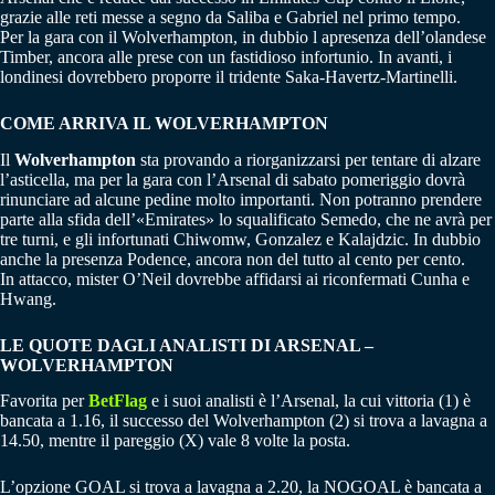
grazie alle reti messe a segno da Saliba e Gabriel nel primo tempo.
Per la gara con il Wolverhampton, in dubbio l apresenza dell’olandese
Timber, ancora alle prese con un fastidioso infortunio. In avanti, i
londinesi dovrebbero proporre il tridente Saka-Havertz-Martinelli.
COME ARRIVA IL WOLVERHAMPTON
Il
Wolverhampton
sta provando a riorganizzarsi per tentare di alzare
l’asticella, ma per la gara con l’Arsenal di sabato pomeriggio dovrà
rinunciare ad alcune pedine molto importanti. Non potranno prendere
parte alla sfida dell’«Emirates» lo squalificato Semedo, che ne avrà per
tre turni, e gli infortunati Chiwomw, Gonzalez e Kalajdzic. In dubbio
anche la presenza Podence, ancora non del tutto al cento per cento.
In attacco, mister O’Neil dovrebbe affidarsi ai riconfermati Cunha e
Hwang.
LE QUOTE DAGLI ANALISTI DI ARSENAL
–
WOLVERHAMPTON
Favorita per
BetFlag
e i suoi analisti è l’Arsenal, la cui vittoria (1) è
bancata a 1.16, il successo del Wolverhampton (2) si trova a lavagna a
14.50, mentre il pareggio (X) vale 8 volte la posta.
L’opzione GOAL si trova a lavagna a 2.20, la NOGOAL è bancata a