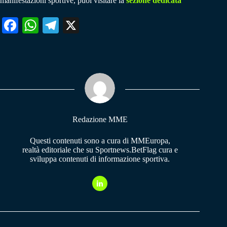
manifestazioni sportive, puoi visitare la
sezione dedicata
Fa
W
Te
X
ce
ha
le
bo
ts
gr
ok
A
a
pp
m
Redazione MME
Questi contenuti sono a cura di MMEuropa,
realtà editoriale che su Sportnews.BetFlag cura e
sviluppa contenuti di informazione sportiva.