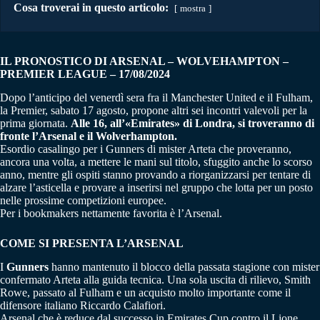
Cosa troverai in questo articolo:
mostra
IL PRONOSTICO DI
ARSENAL – WOLVEHAMPTON
–
PREMIER LEAGUE – 17/08/2024
Dopo l’anticipo del venerdì sera fra il Manchester United e il Fulham,
la Premier, sabato 17 agosto, propone altri sei incontri valevoli per la
prima giornata.
Alle 16, all’«Emirates» di Londra, si troveranno di
fronte l’Arsenal e il Wolverhampton.
Esordio casalingo per i Gunners di mister Arteta che proveranno,
ancora una volta, a mettere le mani sul titolo, sfuggito anche lo scorso
anno, mentre gli ospiti stanno provando a riorganizzarsi per tentare di
alzare l’asticella e provare a inserirsi nel gruppo che lotta per un posto
nelle prossime competizioni europee.
Per i bookmakers nettamente favorita è l’Arsenal.
COME SI PRESENTA L’ARSENAL
I
Gunners
hanno mantenuto il blocco della passata stagione con mister
confermato Arteta alla guida tecnica. Una sola uscita di rilievo, Smith
Rowe, passato al Fulham e un acquisto molto importante come il
difensore italiano Riccardo Calafiori.
Arsenal che è reduce dal successo in Emirates Cup contro il Lione,