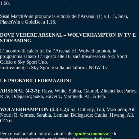
1.60.
Sisal-MatchPoint propone la vittoria dell’Arsenal (1) a 1.15, Snai,
PlanetWin e GoldBet a 1.16.
DOVE VEDERE ARSENAL – WOLVERHAMPTON IN TV E
STREAMING
L’incontro di calcio fra fra l’Arsenal e il Wolverhampton, in
programma sabato 17 agosto alle 16, sarà trasmesso su Sky Sport
Calcio e Sky Sport Uno.
In streaming su Sky Sport e sulla piattaforma NOW Tv.
LE PROBABILI FORMAZIONI
ARSENAL (4-3-3):
Raya, White, Saliba, Gabriel, Zinchenko; Partey,
Rice, Odegaard; Saka, Havertz, Martinelli. All. Arteta.
WOLVERHAMPTON (4-3-1-2):
Sa, Doherty, Toti, Mosquera, Ait-
Nouri; R. Gomes, Sarabia, Lemina; Bellegarde; Cunha, Hwang. All.
O’Neil.
Per consultare altre informazioni sulle
quote scommesse
e le