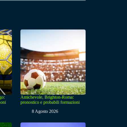
go:
Amichevole, Brighton-Roma:
ioni
pronostico e probabili formazioni
8 Agosto 2026