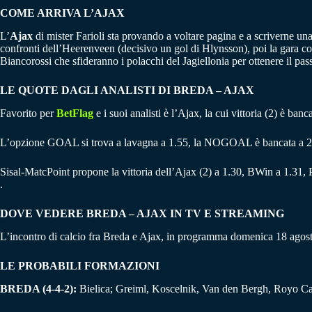
COME ARRIVA L’AJAX
L’
Ajax
di mister Farioli sta provando a voltare pagina e a scriverne una
confronti dell’Heerenveen (decisivo un gol di Hlynsson), poi la gara con
Biancorossi che sfideranno i polacchi del Jagiellonia per ottenere il pa
LE QUOTE DAGLI ANALISTI DI BREDA
– AJAX
Favorito per
BetFlag
e i suoi analisti è l’Ajax, la cui vittoria (2) è ba
L’opzione GOAL si trova a lavagna a 1.55, la NOGOAL è bancata a 2
Sisal-MatcPoint propone la vittoria dell’Ajax (2) a 1.30, BWin a 1.31,
.
DOVE VEDERE BREDA – AJAX IN TV E STREAMING
L’incontro di calcio fra Breda e Ajax, in programma domenica 18 agosto a
LE PROBABILI FORMAZIONI
BREDA (4-4-2):
Bielica; Greiml, Koscelnik, Van den Bergh, Royo Cast