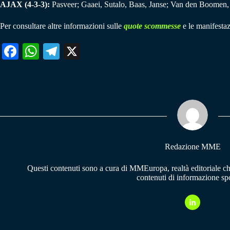
AJAX (4-3-3):
Pasveer; Gaaei, Sutalo, Baas, Janse; Van den Boomen,
Per consultare altre informazioni sulle
quote scommesse
e le manifestaz
Fa
W
Te
X
ce
ha
le
bo
ts
gr
ok
A
a
pp
m
Redazione MME
Questi contenuti sono a cura di MMEuropa, realtà editoriale c
contenuti di informazione spo