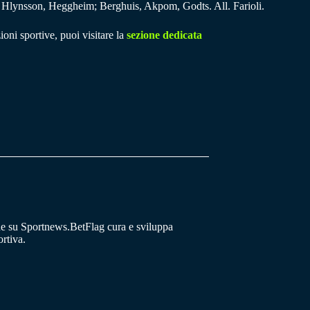
 Hlynsson, Heggheim; Berghuis, Akpom, Godts. All. Farioli.
ioni sportive, puoi visitare la
sezione dedicata
he su Sportnews.BetFlag cura e sviluppa
rtiva.