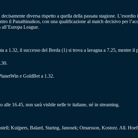
 decisamente diversa rispetto a quella della passata stagione. L’esordio 
tro il Panathinaikos, con una qualificazione al match decisivo per l’acc
ss all’Europa League.
ncata a 1.32, il successo del Breda (1) si trova a lavagna a 7.25, mentre il
.30.
 PlanetWin e GoldBet a 1.32.
lle 16.45, non sarà visbile nelle tv italiane, né in streaming.
ell; Kuijpers, Balard, Staring, Janosek; Omarsson, Kostorz. All. Hoef