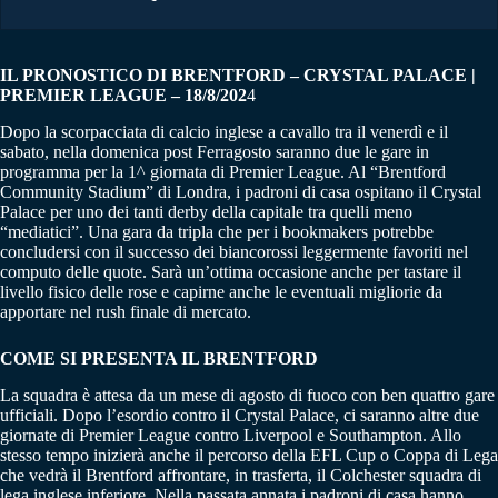
IL PRONOSTICO DI BRENTFORD – CRYSTAL PALACE |
PREMIER LEAGUE – 18/8/202
4
Dopo la scorpacciata di calcio inglese a cavallo tra il venerdì e il
sabato, nella domenica post Ferragosto saranno due le gare in
programma per la 1^ giornata di Premier League. Al “Brentford
Community Stadium” di Londra, i padroni di casa ospitano il Crystal
Palace per uno dei tanti derby della capitale tra quelli meno
“mediatici”. Una gara da tripla che per i bookmakers potrebbe
concludersi con il successo dei biancorossi leggermente favoriti nel
computo delle quote. Sarà un’ottima occasione anche per tastare il
livello fisico delle rose e capirne anche le eventuali migliorie da
apportare nel rush finale di mercato.
COME SI PRESENTA IL BRENTFORD
La squadra è attesa da un mese di agosto di fuoco con ben quattro gare
ufficiali. Dopo l’esordio contro il Crystal Palace, ci saranno altre due
giornate di Premier League contro Liverpool e Southampton. Allo
stesso tempo inizierà anche il percorso della EFL Cup o Coppa di Lega
che vedrà il Brentford affrontare, in trasferta, il Colchester squadra di
lega inglese inferiore. Nella passata annata i padroni di casa hanno