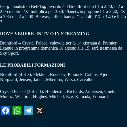
Per gli analisti di BetFlag, favorito è il Brentford con l’1 a 2.40, il 2 a
2.95 mentre l’X moltiplica per 3.30. Planetwin propone l’1 a 2.40, l’X
a 3.35 e il 2 a 2.90. Betway, infine, banca l’1 a 2.40, l’X a 3.40 e il 2 a
3.
DOVE VEDERE IN TV O IN STREAMING
Brentford – Crystal Palace, valevole per la 1^ giornata di Premier
League in programma domenica 18 agosto alle 15, sarà trasmessa da
Sky Sport.
LE PROBABILI FORMAZIONI
Brentford (4-3-3): Flekken; Roerslev, Pinnock, Collins, Ajer;
Norgaard, Jensen, Janelt; Mbeumo, Wissa, Carvalho.
Crystal Palace (3-4-2-1): Henderson; Richards, Andersen, Guehi;
Munoz, Wharton, Hughes, Mitchell; Eze, Kamada; Edouard.
Fa
W
Te
X
ce
ha
le