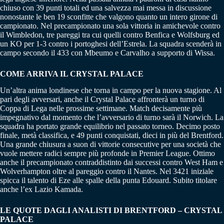
chiuso con 39 punti totali ed una salvezza mai messa in discussione
nonostante le ben 19 sconfitte che valgono quanto un intero girone di
campionato. Nel precampionato una sola vittoria in amichevole contro
il Wimbledon, tre pareggi tra cui quelli contro Benfica e Wolfsburg ed
un KO per 1-3 contro i portoghesi dell’Estrela. La squadra scenderà in
campo secondo il 433 con Mbeumo e Carvalho a supporto di Wissa.
COME ARRIVA IL CRYSTAL PALACE
Un’altra anima londinese che torna in campo per la nuova stagione. Al
pari degli avversari, anche il Crystal Palace affronterà un turno di
Coppa di Lega nelle prossime settimane. Match decisamente più
impegnativo dal momento che l’avversario di turno sarà il Norwich. La
squadra ha portato grande equilibrio nel passato torneo. Decimo posto
finale, metà classifica, e 49 punti conquistati, dieci in più del Brentford.
Una grande chiusura a suon di vittorie consecutive per una società che
vuole mettere radici sempre più profonde in Premier League. Ottimo
anche il precampionato contraddistinto dai successi contro West Ham e
Wolverhampton oltre al pareggio contro il Nantes. Nel 3421 iniziale
spicca il talento di Eze alle spalle della punta Edouard. Subito titolare
anche l’ex Lazio Kamada.
LE QUOTE DAGLI ANALISTI DI BRENTFORD – CRYSTAL
PALACE