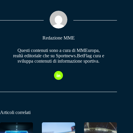
bo
ts
gr
ok
A
a
pp
m
Redazione MME
Questi contenuti sono a cura di MMEuropa,
realtà editoriale che su Sportnews.BetFlag cura e
sviluppa contenuti di informazione sportiva.
Articoli correlati