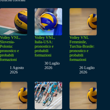
Volley VNL,
Volley VNL,
Volley VNL
Slovenia-
Italia-USA:
Femminile,
Polonia:
pronostico e
Turchia-Brasile:
pronostico e
probabili
pronostico e
probabili
formazioni
probabili
formazioni
formazioni
30 Luglio
1 Agosto
2026
26 Luglio
2026
2026