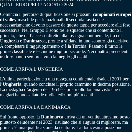
QUAL. EUROPEI 17 AGOSTO 2024
Comincia il percorso di qualificazione ai prossimi
campionati europei
di volley
maschile per le nazionali di seconda fascia che
necessariamente devono passare da questa tappa per accedere alla fase
successiva. Nel Gruppo E sono tre le squadre che si contendono il
primato, che dà l’accesso diretto alla rassegna continentale, tra cui
Ungheria
e
Danimarca
, pronte a sfidarsi in uno scontro già decisivo.
A completare il raggruppamento c’è la Turchia. Passano il turno le
prime classificate e le cinque migliori seconde. Nei quattro precedenti
tra loro hanno sempre avuto la meglio gli ospiti.
COME ARRIVA L’UNGHERIA
L’ultima partecipazione a una rassegna continentale risale al 2001 per
l’
Ungheria
, quando concluse il proprio cammino in decima posizione.
La medaglia d’argento del 1963 è storia molto lontana visto che i
magiari hanno saltato le undici edizioni più recenti.
COME ARRIVA LA DANIMARCA
Sul fronte opposto, la
Danimarca
arriva da un ventiquattresimo posto
piuttosto deludente nel 2023, risultato che si augura di migliorare, ma
prima c’è una qualificazione da centrare. La dodicesima posizione