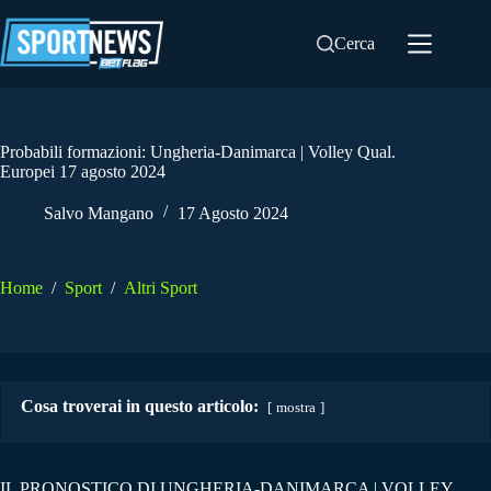
Salta
al
Cerca
contenuto
Probabili formazioni: Ungheria-Danimarca | Volley Qual.
Europei 17 agosto 2024
Salvo Mangano
17 Agosto 2024
Home
/
Sport
/
Altri Sport
Cosa troverai in questo articolo:
mostra
IL PRONOSTICO DI UNGHERIA-DANIMARCA | VOLLEY