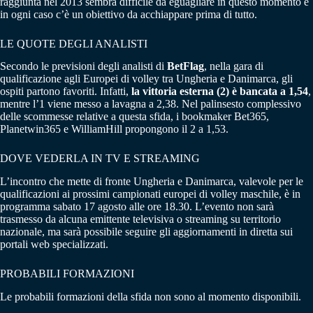
raggiunta nel 2013 sembra difficile da eguagliare in questo momento e
in ogni caso c’è un obiettivo da acchiappare prima di tutto.
LE QUOTE DEGLI ANALISTI
Secondo le previsioni degli analisti di
BetFlag
, nella gara di
qualificazione agli Europei di volley tra Ungheria e Danimarca, gli
ospiti partono favoriti. Infatti,
la vittoria esterna (2) è bancata a 1,54
,
mentre l’1 viene messo a lavagna a 2,38. Nel palinsesto complessivo
delle scommesse relative a questa sfida, i bookmaker Bet365,
Planetwin365 e WilliamHill propongono il 2 a 1,53.
DOVE VEDERLA IN TV E STREAMING
L’incontro che mette di fronte Ungheria e Danimarca, valevole per le
qualificazioni ai prossimi campionati europei di volley maschile, è in
programma sabato 17 agosto alle ore 18.30. L’evento non sarà
trasmesso da alcuna emittente televisiva o streaming su territorio
nazionale, ma sarà possibile seguire gli aggiornamenti in diretta sui
portali web specializzati.
PROBABILI FORMAZIONI
Le probabili formazioni della sfida non sono al momento disponibili.