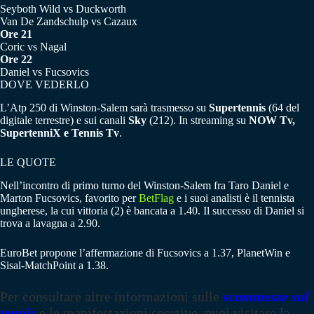
Seyboth Wild vs Duckworth
Van De Zandschulp vs Cazaux
Ore 21
Coric vs Nagal
Ore 22
Daniel vs Fucsovics
DOVE VEDERLO
L’Atp 250 di Winston-Salem sarà trasmesso su
Supertennis
(64 del
digitale terrestre) e sui canali
Sky
(212). In streaming su
NOW Tv,
SupertenniX e Tennis Tv
.
LE QUOTE
Nell’incontro di primo turno del Winston-Salem fra Taro Daniel e
Marton Fucsovics, favorito per
BetFlag
e i suoi analisti è il tennista
ungherese, la cui vittoria (2) è bancata a 1.40. Il successo di Daniel si
trova a lavagna a 2.90.
EuroBet propone l’affermazione di Fucsovics a 1.37, PlanetWin e
Sisal-MatchPoint a 1.38.
Per consultare altre informazioni sulle
scommesse sul
tennis
e le manifestazioni sportive, puoi visitare la