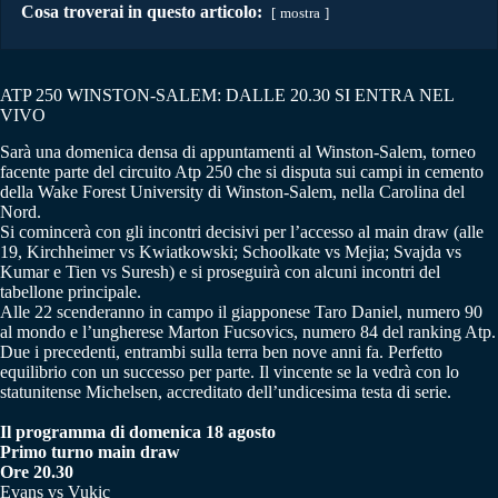
Cosa troverai in questo articolo:
mostra
ATP 250 WINSTON-SALEM: DALLE 20.30 SI ENTRA NEL
VIVO
Sarà una domenica densa di appuntamenti al Winston-Salem, torneo
facente parte del circuito Atp 250 che si disputa sui campi in cemento
della Wake Forest University di Winston-Salem, nella Carolina del
Nord.
Si comincerà con gli incontri decisivi per l’accesso al main draw (alle
19, Kirchheimer vs Kwiatkowski; Schoolkate vs Mejia; Svajda vs
Kumar e Tien vs Suresh) e si proseguirà con alcuni incontri del
tabellone principale.
Alle 22 scenderanno in campo il giapponese Taro Daniel, numero 90
al mondo e l’ungherese Marton Fucsovics, numero 84 del ranking Atp.
Due i precedenti, entrambi sulla terra ben nove anni fa. Perfetto
equilibrio con un successo per parte. Il vincente se la vedrà con lo
statunitense Michelsen, accreditato dell’undicesima testa di serie.
Il programma di domenica 18 agosto
Primo turno main draw
Ore 20.30
Evans vs Vukic