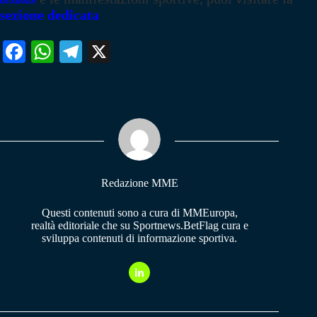
sezione dedicata
Fa
W
Te
X
ce
ha
le
bo
ts
gr
ok
A
a
pp
m
Redazione MME
Questi contenuti sono a cura di MMEuropa,
realtà editoriale che su Sportnews.BetFlag cura e
sviluppa contenuti di informazione sportiva.