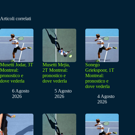
Articoli correlati
Musetti Jodar, 3T
Musetti Mejia,
Sonego
Montreal:
2T Montreal:
Griekspoor, 1T
pronostico e
pronostico e
Montreal:
dove vederla
dove vederla
pronostico e
dove vederla
6 Agosto
5 Agosto
2026
2026
4 Agosto
2026