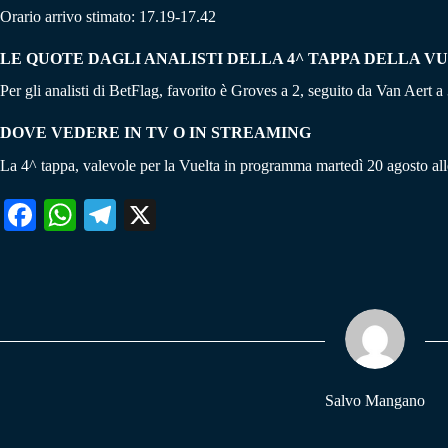
Orario arrivo stimato: 17.19-17.42
LE QUOTE DAGLI ANALISTI DELLA 4^ TAPPA DELLA V
Per gli analisti di BetFlag, favorito è Groves a 2, seguito da Van Aert a 
DOVE VEDERE IN TV O IN STREAMING
La 4^ tappa, valevole per la Vuelta in programma martedì 20 agosto all
Fa
W
Te
X
ce
ha
le
bo
ts
gr
ok
A
a
pp
m
Salvo Mangano