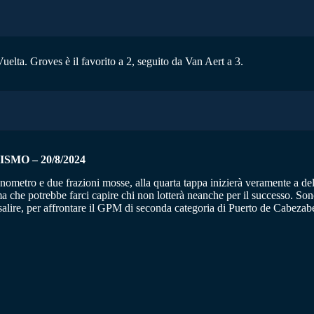
uelta. Groves è il favorito a 2, seguito da Van Aert a 3.
MO – 20/8/2024
metro e due frazioni mosse, alla quarta tappa inizierà veramente a delinea
ma che potrebbe farci capire chi non lotterà neanche per il successo. So
salire, per affrontare il GPM di seconda categoria di Puerto de Cabezabe