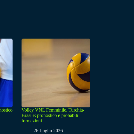
nostico
Volley VNL Femminile, Turchia-
Brasile: pronostico e probabili
formazioni
26 Luglio 2026