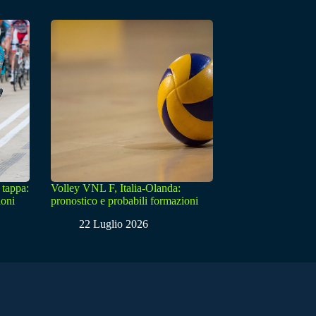
 tappa:
Volley VNL F, Italia-Olanda:
ioni
pronostico e probabili formazioni
22 Luglio 2026