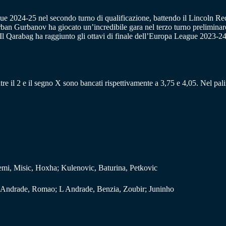
ue 2024-25 nel secondo turno di qualificazione, battendo il Lincoln Red
ban Gurbanov ha giocato un’incredibile gara nel terzo turno preliminare
i. Il Qarabag ha raggiunto gli ottavi di finale dell’Europa League 2023-
tre il 2 e il segno X sono bancati rispettivamente a 3,75 e 4,05. Nel pal
emi, Misic, Hoxha; Kulenovic, Baturina, Petkovic
P Andrade, Romao; L Andrade, Benzia, Zoubir; Juninho