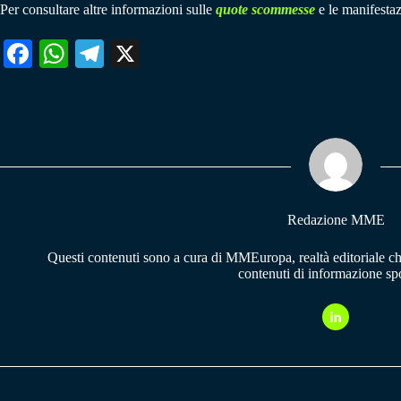
Per consultare altre informazioni sulle
quote scommesse
e le manifestaz
Fa
W
Te
X
ce
ha
le
bo
ts
gr
ok
A
a
pp
m
Redazione MME
Questi contenuti sono a cura di MMEuropa, realtà editoriale c
contenuti di informazione spo