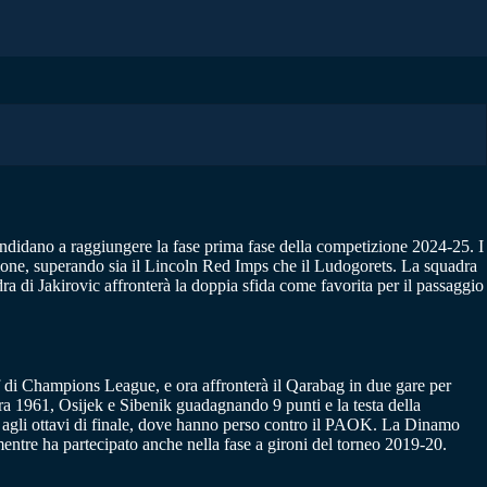
didano a raggiungere la fase prima fase della competizione 2024-25. I
gione, superando sia il Lincoln Red Imps che il Ludogorets. La squadra
dra di Jakirovic affronterà la doppia sfida come favorita per il passaggio
ff di Champions League, e ora affronterà il Qarabag in due gare per
tra 1961, Osijek e Sibenik guadagnando 9 punti e la testa della
do agli ottavi di finale, dove hanno perso contro il PAOK. La Dinamo
entre ha partecipato anche nella fase a gironi del torneo 2019-20.