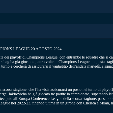
PIONS LEAGUE 20 AGOSTO 2024
a dei playoff di Champions League, con entrambe le squadre che si can
 Qarabag ha già giocato quattro volte in Champions League in questa sta
l turno e cercherà di assicurarsi il vantaggio dell’andata martedìLa squa
scorsa stagione, che l’ha vista assicurarsi un posto nel turno di playo
ergej Jakirovicha ha già giocato tre partite in campionato, superando Is
 partecipato all’Europa Conference League della scorsa stagione, passan
 League nel 2022-23, finendo ultima in un girone con Chelsea e Milan, m