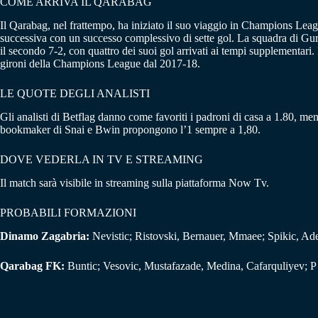
COME ARRIVA IL QARABAG
Il Qarabag, nel frattempo, ha iniziato il suo viaggio in Champions Leag
successiva con un successo complessivo di sette gol. La squadra di Gur
il secondo 7-2, con quattro dei suoi gol arrivati ai tempi supplementar
gironi della Champions League dal 2017-18.
LE QUOTE DEGLI ANALISTI
Gli analisti di Betflag danno come favoriti i padroni di casa a 1.80, men
bookmaker di Snai e Bwin propongono l’1 sempre a 1,80.
DOVE VEDERLA IN TV E STREAMING
Il match sarà visibile in streaming sulla piattaforma Now Tv.
PROBABILI FORMAZIONI
Dinamo Zagabria:
Nevistic; Ristovski, Bernauer, Mmaee; Spikic, Ad
Qarabag FK:
Buntic; Vesovic, Mustafazade, Medina, Cafarquliyev; 