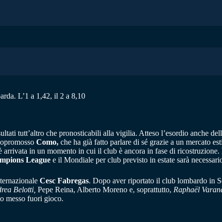
arda. L’1 a 1,42, il 2 a 8,10
ltati tutt’altro che pronosticabili alla vigilia. Atteso l’esordio anche del
 neopromosso
Como,
che ha già fatto parlare di sé grazie a un mercato es
 arrivata in un momento in cui il club è ancora in fase di ricostruzione.
mpions League
e il Mondiale per club previsto in estate sarà necessario 
nternazionale
Cesc Fabregas
. Dopo aver riportato il club lombardo in S
rea Belotti,
Pepe Reina, Alberto Moreno e, soprattutto,
Raphaël Varan
to messo fuori gioco.