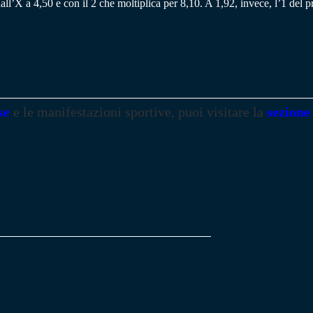
all’X a 4,50 e con il 2 che moltiplica per 8,10. A 1,92, invece, l’1 del 
se
e le manifestazioni sportive, puoi visitare la
sezione