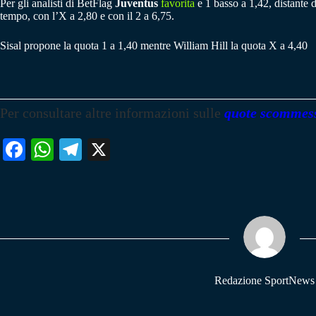
Per gli analisti di BetFlag
Juventus
favorita
e 1 basso a 1,42, distante d
tempo, con l’X a 2,80 e con il 2 a 6,75.
Sisal propone la quota 1 a 1,40 mentre William Hill la quota X a 4,40
Per consultare altre informazioni sulle
quote scommes
Fa
W
Te
X
ce
ha
le
bo
ts
gr
ok
A
a
pp
m
Redazione SportNews