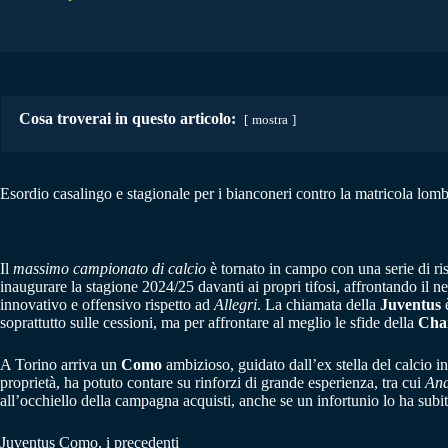
Cosa troverai in questo articolo:
mostra
Esordio casalingo e stagionale per i bianconeri contro la matricola lomb
Il
massimo campionato di calcio
è tornato in campo con una serie di risu
inaugurare la stagione 2024/25 davanti ai propri tifosi, affrontando il
innovativo e offensivo rispetto ad
Allegri
. La chiamata della
Juventus
è
soprattutto sulle cessioni, ma per affrontare al meglio le sfide della
Cha
A Torino arriva un
Como
ambizioso, guidato dall’ex stella del calcio i
proprietà, ha potuto contare su rinforzi di grande esperienza, tra cui
And
all’occhiello della campagna acquisti, anche se un infortunio lo ha subi
Juventus Como, i precedenti