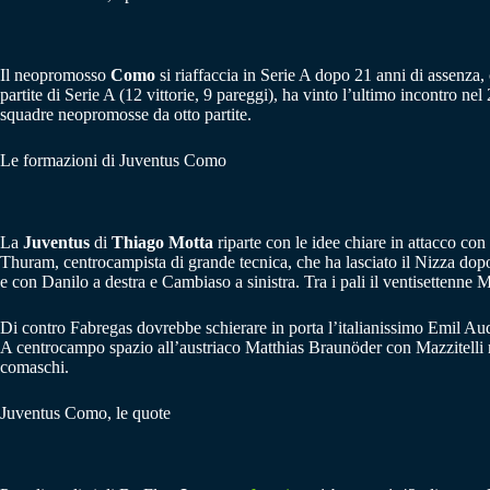
Il neopromosso
Como
si riaffaccia in Serie A dopo 21 anni di assenz
partite di Serie A (12 vittorie, 9 pareggi), ha vinto l’ultimo incontro n
squadre neopromosse da otto partite.
Le formazioni di Juventus Como
La
Juventus
di
Thiago Motta
riparte con le idee chiare in attacco con
Thuram, centrocampista di grande tecnica, che ha lasciato il Nizza dopo 
e con Danilo a destra e Cambiaso a sinistra. Tra i pali il ventisettenne
Di contro Fabregas dovrebbe schierare in porta l’italianissimo Emil Aude
A centrocampo spazio all’austriaco Matthias Braunöder con Mazzitelli me
comaschi.
Juventus Como, le quote