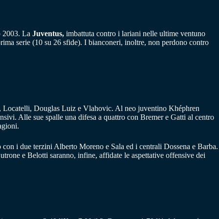
io 2003. La
Juventus,
imbattuta contro i lariani nelle ultime ventuno
prima serie (10 su 26 sfide). I bianconeri, inoltre, non perdono contro
h, Locatelli, Douglas Luiz e Vlahovic. Al neo juventino Khéphren
nsivi. Alle sue spalle una difesa a quattro con Bremer e Gatti al centro
agioni.
ro con i due terzini Alberto Moreno e Sala ed i centrali Dossena e Barba.
one e Belotti saranno, infine, affidate le aspettative offensive dei