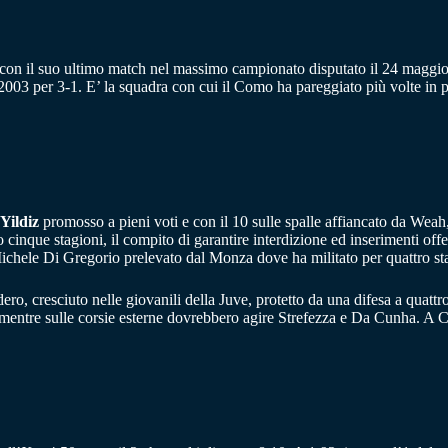
a, con il suo ultimo match nel massimo campionato disputato il 24 magg
el 2003 per 3-1. E’ la squadra con cui il Como ha pareggiato più volte in 
Yildiz
promosso a pieni voti e con il 10 sulle spalle affiancato da Wea
cinque stagioni, il compito di garantire interdizione ed inserimenti offe
 Michele Di Gregorio prelevato dal Monza dove ha militato per quattro st
ro, cresciuto nelle giovanili della Juve, protetto da una difesa a quatt
ntre sulle corsie esterne dovrebbero agire Strefezza e Da Cunha. A Cutr