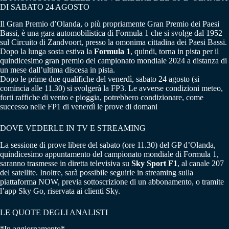
DI SABATO 24 AGOSTO
Il Gran Premio d’Olanda, o più propriamente Gran Premio dei Paesi
Bassi, è una gara automobilistica di Formula 1 che si svolge dal 1952
sul Circuito di Zandvoort, presso la omonima cittadina dei Paesi Bassi.
Dopo la lunga sosta estiva la
Formula 1
, quindi, torna in pista per il
quindicesimo gran premio del campionato mondiale 2024 a distanza di
un mese dall’ultima discesa in pista.
Dopo le prime due qualifiche del venerdì, sabato 24 agosto (si
comincia alle 11.30) si svolgerà la FP3. Le avverse condizioni meteo,
forti raffiche di vento e pioggia, potrebbero condizionare, come
successo nelle FP1 di venerdì le prove di domani
DOVE VEDERLE IN TV E STREAMING
La sessione di prove libere del sabato (ore 11.30) del GP d’Olanda,
quindicesimo appuntamento del campionato mondiale di Formula 1,
saranno trasmesse in diretta televisiva su
Sky Sport F1
, al canale 207
del satellite. Inoltre, sarà possibile seguirle in streaming sulla
piattaforma NOW, previa sottoscrizione di un abbonamento, o tramite
l’app Sky Go, riservata ai clienti Sky.
LE QUOTE DEGLI ANALISTI
*In aggiornamento*