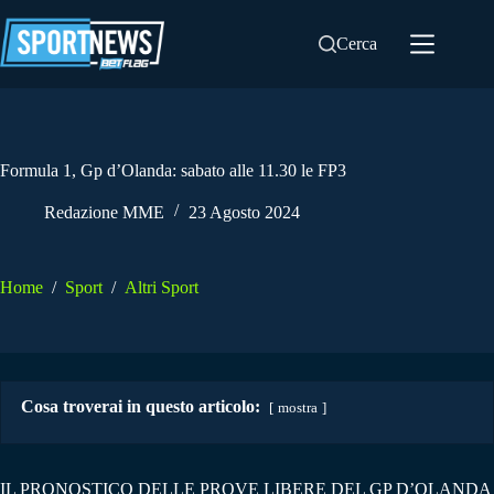
Salta
al
Cerca
contenuto
Formula 1, Gp d’Olanda: sabato alle 11.30 le FP3
Redazione MME
23 Agosto 2024
Home
/
Sport
/
Altri Sport
Cosa troverai in questo articolo:
mostra
IL PRONOSTICO DELLE PROVE LIBERE DEL GP D’OLANDA