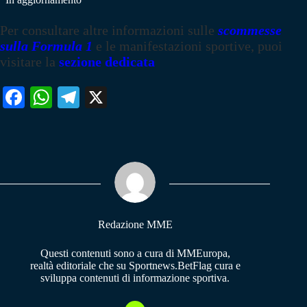
Per consultare altre informazioni sulle
scommesse
sulla Formula 1
e le manifestazioni sportive, puoi
visitare la
sezione dedicata
Fa
W
Te
X
ce
ha
le
bo
ts
gr
ok
A
a
pp
m
Redazione MME
Questi contenuti sono a cura di MMEuropa,
realtà editoriale che su Sportnews.BetFlag cura e
sviluppa contenuti di informazione sportiva.