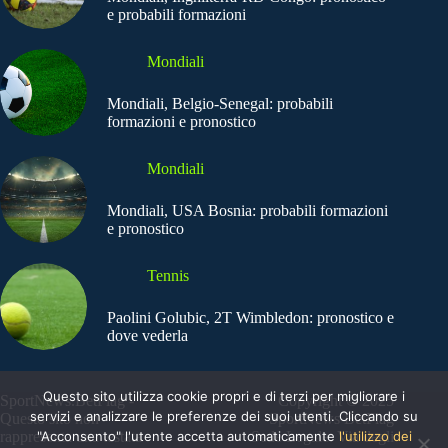
e probabili formazioni
Mondiali
Mondiali, Belgio-Senegal: probabili
formazioni e pronostico
Mondiali
Mondiali, USA Bosnia: probabili formazioni
e pronostico
Tennis
Paolini Golubic, 2T Wimbledon: pronostico e
dove vederla
Questo sito utilizza cookie propri e di terzi per migliorare i
SportNews.BetFlag -
Copyright © 2025
servizi e analizzare le preferenze dei suoi utenti. Cliccando su
Questo sito non
SportNews BetFlag
rappresenta una testata
"Acconsento" l'utente accetta automaticamente
Sede Legale: Via degli
l'utilizzo dei