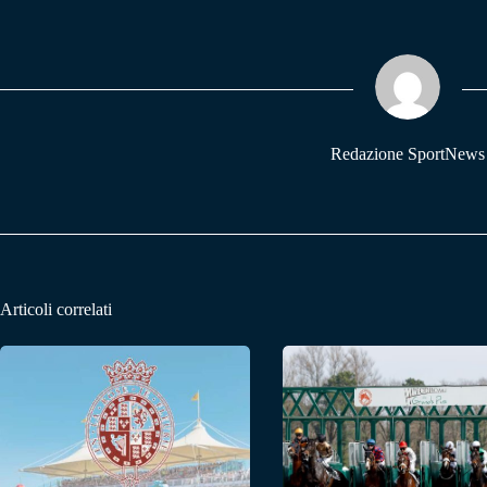
bo
ts
gr
ok
A
a
pp
m
Redazione SportNews
Articoli correlati