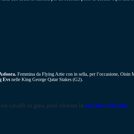
Asfoora.
Femmina da Flying Artie con in sella, per l’occasione, Oisin Mu
g Evs
nelle King George Qatar Stakes (G2).
 sui cavalli in gara, puoi visitare la
sezione dedicata