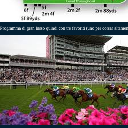
Programma di gran lusso quindi con tre favoriti (uno per corsa) altamen