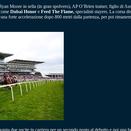
yan Moore in sella (in gran spolvero), AP O’Brien trainer, figlio di A
i come
Dubai Honor
e
Feed The Flame,
specialisti stayers. La corsa di
n una forte accelerazione dopo 800 metri dalla partenza, per poi rimanere
vanta due uscite in carriera per un secondo posto al debutto e poi una be