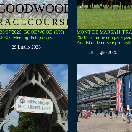
30/07/2026: GOODWOOD (UK)
MONT DE MARSAN [FRA
30/07: Meeting da top races
29/07: riunione con psi e psa.
Analisi delle corse e pronostic
29 Luglio 2026
28 Luglio 2026