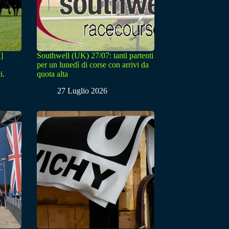
]
Southwell (UK) 27/07: tanti partenti
per un lunedì di corse con arrivi da
i.
quota alta
27 Luglio 2026