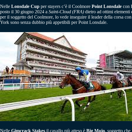
Nelle
Lonsdale Cup
per stayers c’è il Coolmore
Point Lonsdale
con R
posto il 30 giugno 2024 a
Saint-Cloud (FRA)
dietro ad ottimi element
per il soggetto del Coolmore, lo vede inseguire il leader della corsa co
York sono senza dubbio più appetibili per Point Lonsdale.
Nelle
Gimcrack Stakes
il cavallo più atteso è
Big Mojo
, soggetto che 