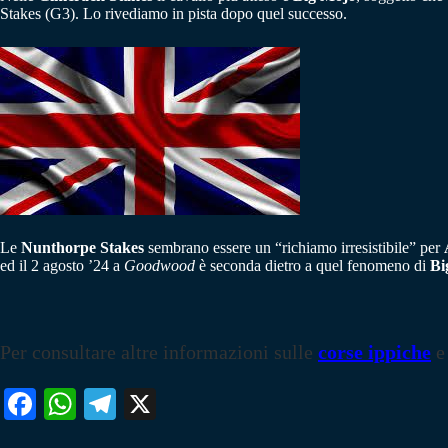
Stakes (G3). Lo rivediamo in pista dopo quel successo.
Le
Nunthorpe Stakes
sembrano essere un “richiamo irresistibile” per
ed il 2 agosto ’24 a
Goodwood
è seconda dietro a quel fenomeno di
Bi
Per consultare altre informazioni sulle
corse ippiche
e
Fa
W
Te
X
ce
ha
le