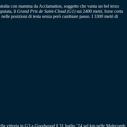
ustralia con mamma da Acclamation, soggetto che vanta un bel terzo
sputata, il
Grand Prix de Saint-Cloud (G1)
sui 2400 metri, forse corta
 nelle posizioni di testa senza però cambiare passo. I 3300 metri di
lla vittoria in G3 a
Goodwood
il 31 luglio ’24 sul km nelle Molecomb