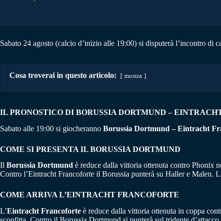
Sabato 24 agosto (calcio d’inizio alle 19:00) si disputerà l’incontro di c
Cosa troverai in questo articolo:
mostra
IL PRONOSTICO DI BORUSSIA DORTMUND – EINTRAC
Sabato alle 19:00 si giocheranno
Borussia Dortmund – Eintracht Fr
COME SI PRESENTA IL BORUSSIA DORTMUND
Il
Borussia
Dortmund
è reduce dalla vittoria ottenuta contro Phonix ne
Contro l’Eintracht Francoforte il Borussia punterà su Haller e Malen. 
COME ARRIVA L’EINTRACHT FRANCOFORTE
L’
Eintracht Francoforte
è reduce dalla vittoria ottenuta in coppa cont
sconfitta. Contro il Borussia Dortmund si punterà sul tridente d’attac