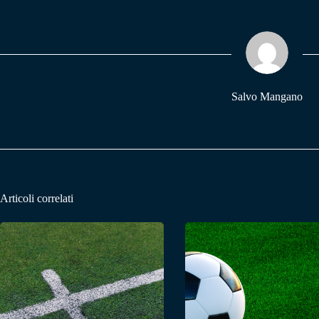
bo
ts
gr
ok
A
a
pp
m
Salvo Mangano
Articoli correlati