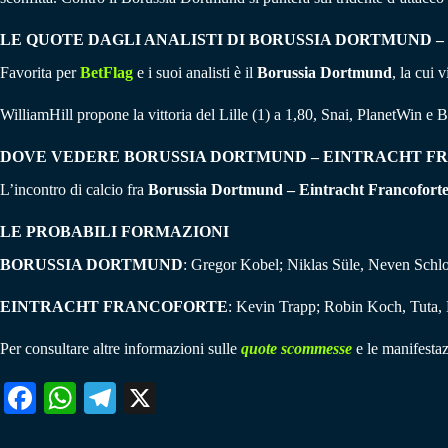
LE QUOTE DAGLI ANALISTI DI BORUSSIA DORTMUND 
Favorita per
BetFlag
e i suoi analisti è il
Borussia Dortmund
, la cui 
WilliamHill propone la vittoria del Lille (1) a 1,80, Snai, PlanetWin e 
DOVE VEDERE BORUSSIA DORTMUND – EINTRACHT FR
L’incontro di calcio fra
Borussia Dortmund – Eintracht Francoforte
LE PROBABILI FORMAZIONI
BORUSSIA DORTMUND
: Gregor Kobel; Niklas Süle, Neven Schlo
EINTRACHT FRANCOFORTE
: Kevin Trapp; Robin Koch, Tuta,
Per consultare altre informazioni sulle
quote scommesse
e le manifestaz
Fa
W
Te
X
ce
ha
le