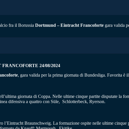
alcio fra il Borussia
Dortmund – Eintracht Francoforte
gara valida p
HT FRANCOFORTE
24/08/2024
ancoforte
, gara valida per la prima giornata di Bundesliga. Favorita è i
ll’ultima giornata di Coppa. Nelle ultime cinque partite disputate la for
Linea difensiva a quattro con Süle, Schlotterbeck, Ryerson.
ro l’Eintracht Braunschweig. La formazione ospite nelle ultime cinque par
co formato da Knauff; Marmoush, Ekitike.