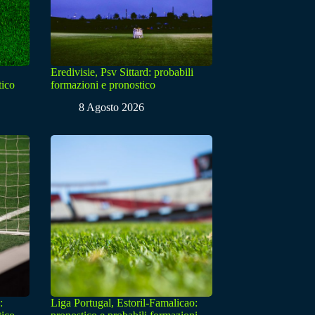
Eredivisie, Psv Sittard: probabili
tico
formazioni e pronostico
8 Agosto 2026
:
Liga Portugal, Estoril-Famalicao: