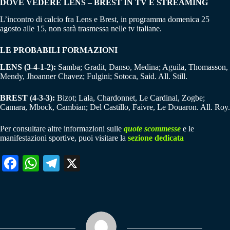
DOVE VEDERE LENS – BREST IN TV E STREAMING
L’incontro di calcio fra Lens e Brest, in programma domenica 25
agosto alle 15, non sarà trasmessa nelle tv italiane.
LE PROBABILI FORMAZIONI
LENS (3-4-1-2):
Samba; Gradit, Danso, Medina; Aguila, Thomasson,
Mendy, Jhoanner Chavez; Fulgini; Sotoca, Said. All. Still.
BREST (4-3-3):
Bizot; Lala, Chardonnet, Le Cardinal, Zogbe;
Camara, Mbock, Cambian; Del Castillo, Faivre, Le Douaron. All. Roy.
Per consultare altre informazioni sulle
quote scommesse
e le
manifestazioni sportive, puoi visitare la
sezione dedicata
Fa
W
Te
X
ce
ha
le
bo
ts
gr
ok
A
a
pp
m