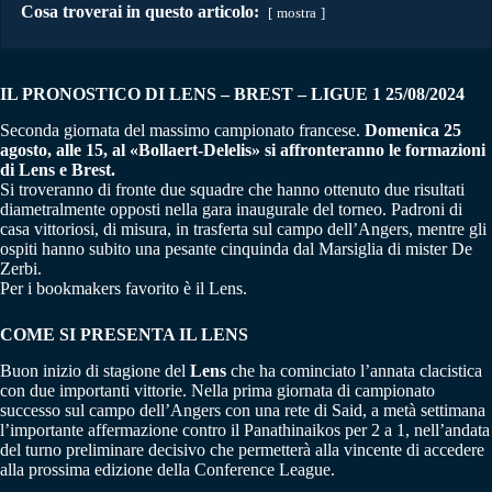
Cosa troverai in questo articolo:
mostra
IL PRONOSTICO DI LENS – BREST – LIGUE 1
25/08/2024
Seconda giornata del massimo campionato francese.
Domenica 25
agosto, alle 15, al «Bollaert-Delelis» si affronteranno le formazioni
di Lens e Brest.
Si troveranno di fronte due squadre che hanno ottenuto due risultati
diametralmente opposti nella gara inaugurale del torneo. Padroni di
casa vittoriosi, di misura, in trasferta sul campo dell’Angers, mentre gli
ospiti hanno subito una pesante cinquinda dal Marsiglia di mister De
Zerbi.
Per i bookmakers favorito è il Lens.
COME SI PRESENTA IL LENS
Buon inizio di stagione del
Lens
che ha cominciato l’annata clacistica
con due importanti vittorie. Nella prima giornata di campionato
successo sul campo dell’Angers con una rete di Said, a metà settimana
l’importante affermazione contro il Panathinaikos per 2 a 1, nell’andata
del turno preliminare decisivo che permetterà alla vincente di accedere
alla prossima edizione della Conference League.