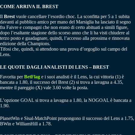
COME ARRIVA IL BREST
Il
Brest
vuole cancellare l’esordio choc. La sconfitta per 5 a 1 subita
davanti al pubblico amico per mano del Marsiglia ha lasciato il segno
fra Faivre e compagni che non erano di certo abituati a simili figure,
dopo l’esaltante stagione dello scorso anno che li ha visti chiudere al
terzo posto e guadagnare, quindi, l’accesso alla prossima e rinnovata
edizione della Champions.
Tifosi che, quindi, si attendono una prova d’orgoglio sul campo del
Lens.
LE QUOTE DAGLI ANALISTI DI LENS – BREST
Favorita per
BetFlag
e i suoi analisti è il Lens, la cui vittoria (1) è
bancata a 1.80, il successo del Brest (2) si trova a lavagna a 4.35,
mentre il pareggio (X) vale 3.60 volte la posta.
L’opzione GOAL si trova a lavagna a 1.80, la NOGOAL è bancata a
1.90.
PlanetWin e Sisal-MatchPoint propongono il successo del Lens a 1.75,
BWin e WilliamHill a 1.78.