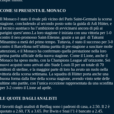
COME SI PRESENTA IL MONACO
Il Monaco è stato il rivale più vicino del Paris Saint-Germain la scorsa
stagione, concludendo al secondo posto sotto la guida di Adi Hütter, e
il tecnico austriaco ha l’ambizione di avvicinarsi ancora di più ai
parigini quest’anno.La loro stagione è iniziata con una vittoria per 1-0
contro il neo-promosso Saint-Etienne, grazie a un gol di Takumi
Minamino a metà del primo tempo. Tuttavia, è stato il successo per 3-0
contro il Barcellona nell’ultima partita di pre-stagione a suscitare molte
attenzioni, e il Monaco ha confermato quella prestazione nella loro
prima partita ufficiale della nuova stagione. Come il Lione, anche il
Monaco ha speso molto, con la Champions League all’orizzonte. Sei
nuovi acquisti sono arrivati allo Stade Louis II per un totale di 70
milioni di sterline, e la maggior parte di loro ha avuto un ruolo nella
vittoria della scorsa settimana. La squadra di Hütter porta anche una
buona forma dalla fine della scorsa stagione, avendo vinto sette delle
ultime otto partite, con l’unica eccezione rappresentata da una sconfitta
per 3-2 contro il Lione ad aprile.
LE QUOTE DAGLI ANALISTI
I favoriti dagli analisti di Betflag sono i padroni di casa, a 2.50. Il 2 è
quotato a 2.60, l’X a 3.65. Per Bwin e Snai l’1 è bancato a 2.45.