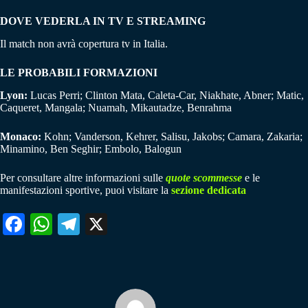
DOVE VEDERLA IN TV E STREAMING
Il match non avrà copertura tv in Italia.
LE PROBABILI FORMAZIONI
Lyon:
Lucas Perri; Clinton Mata, Caleta-Car, Niakhate, Abner; Matic,
Caqueret, Mangala; Nuamah, Mikautadze, Benrahma
Monaco:
Kohn; Vanderson, Kehrer, Salisu, Jakobs; Camara, Zakaria;
Minamino, Ben Seghir; Embolo, Balogun
Per consultare altre informazioni sulle
quote scommesse
e le
manifestazioni sportive, puoi visitare la
sezione dedicata
Fa
W
Te
X
ce
ha
le
bo
ts
gr
ok
A
a