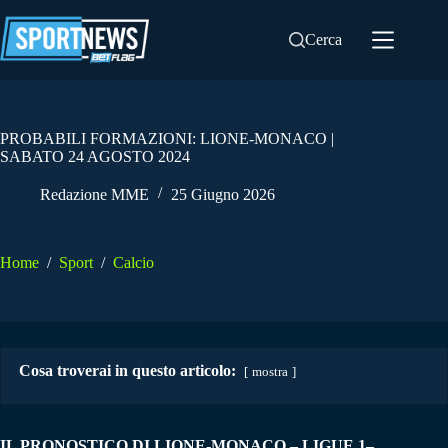
Salta
al
Cerca
contenuto
PROBABILI FORMAZIONI: LIONE-MONACO |
SABATO 24 AGOSTO 2024
Redazione MME
25 Giugno 2026
Home
/
Sport
/
Calcio
Cosa troverai in questo articolo:
mostra
IL PRONOSTICO DI LIONE-MONACO
– LIGUE 1–