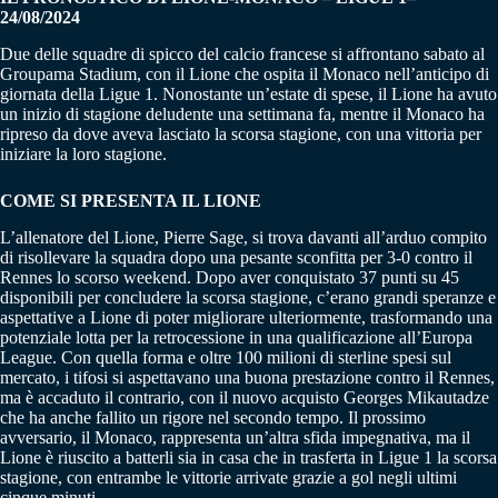
24/08/2024
Due delle squadre di spicco del calcio francese si affrontano sabato al
Groupama Stadium, con il Lione che ospita il Monaco nell’anticipo di
giornata della Ligue 1. Nonostante un’estate di spese, il Lione ha avuto
un inizio di stagione deludente una settimana fa, mentre il Monaco ha
ripreso da dove aveva lasciato la scorsa stagione, con una vittoria per
iniziare la loro stagione.
COME SI PRESENTA IL LIONE
L’allenatore del Lione, Pierre Sage, si trova davanti all’arduo compito
di risollevare la squadra dopo una pesante sconfitta per 3-0 contro il
Rennes lo scorso weekend. Dopo aver conquistato 37 punti su 45
disponibili per concludere la scorsa stagione, c’erano grandi speranze e
aspettative a Lione di poter migliorare ulteriormente, trasformando una
potenziale lotta per la retrocessione in una qualificazione all’Europa
League. Con quella forma e oltre 100 milioni di sterline spesi sul
mercato, i tifosi si aspettavano una buona prestazione contro il Rennes,
ma è accaduto il contrario, con il nuovo acquisto Georges Mikautadze
che ha anche fallito un rigore nel secondo tempo. Il prossimo
avversario, il Monaco, rappresenta un’altra sfida impegnativa, ma il
Lione è riuscito a batterli sia in casa che in trasferta in Ligue 1 la scorsa
stagione, con entrambe le vittorie arrivate grazie a gol negli ultimi
cinque minuti.