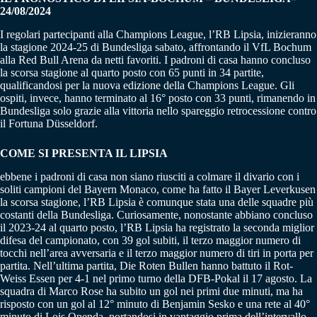
24/08/2024
I regolari partecipanti alla Champions League, l’RB Lipsia, inizieranno
la stagione 2024-25 di Bundesliga sabato, affrontando il VfL Bochum
alla Red Bull Arena da netti favoriti. I padroni di casa hanno concluso
la scorsa stagione al quarto posto con 65 punti in 34 partite,
qualificandosi per la nuova edizione della Champions League. Gli
ospiti, invece, hanno terminato al 16° posto con 33 punti, rimanendo in
Bundesliga solo grazie alla vittoria nello spareggio retrocessione contro
il Fortuna Düsseldorf.
COME SI PRESENTA IL LIPSIA
ebbene i padroni di casa non siano riusciti a colmare il divario con i
soliti campioni del Bayern Monaco, come ha fatto il Bayer Leverkusen
la scorsa stagione, l’RB Lipsia è comunque stata una delle squadre più
costanti della Bundesliga. Curiosamente, nonostante abbiano concluso
il 2023-24 al quarto posto, l’RB Lipsia ha registrato la seconda miglior
difesa del campionato, con 39 gol subiti, il terzo maggior numero di
tocchi nell’area avversaria e il terzo maggior numero di tiri in porta per
partita. Nell’ultima partita, Die Roten Bullen hanno battuto il Rot-
Weiss Essen per 4-1 nel primo turno della DFB-Pokal il 17 agosto. La
squadra di Marco Rose ha subito un gol nei primi due minuti, ma ha
risposto con un gol al 12° minuto di Benjamin Sesko e una rete al 40°
minuto di Lois Openda, portandosi in vantaggio prima dell’intervallo.