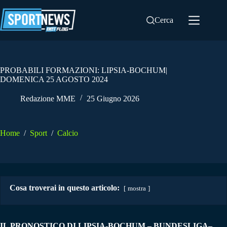
Salta
al
Cerca
contenuto
PROBABILI FORMAZIONI: LIPSIA-BOCHUM|
DOMENICA 25 AGOSTO 2024
Redazione MME
25 Giugno 2026
Home
/
Sport
/
Calcio
Cosa troverai in questo articolo:
mostra
IL PRONOSTICO DI LIPSIA-BOCHUM
– BUNDESLIGA–