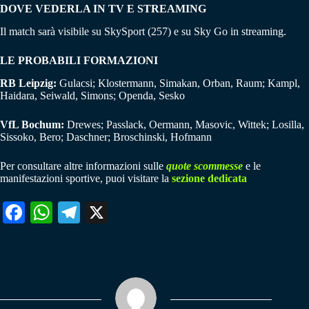
DOVE VEDERLA IN TV E STREAMING
Il match sarà visibile su SkySport (257) e su Sky Go in streaming.
LE PROBABILI FORMAZIONI
RB Leipzig:
Gulacsi; Klostermann, Simakan, Orban, Raum; Kampl,
Haidara, Seiwald, Simons; Openda, Sesko
VfL Bochum:
Drewes; Passlack, Oermann, Masovic, Wittek; Losilla,
Sissoko, Bero; Daschner; Broschinski, Hofmann
Per consultare altre informazioni sulle
quote scommesse
e le
manifestazioni sportive, puoi visitare la
sezione dedicata
Fa
W
Te
X
ce
ha
le
bo
ts
gr
ok
A
a
pp
m