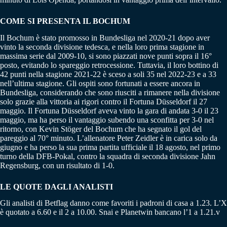
COME SI PRESENTA IL BOCHUM
Il Bochum è stato promosso in Bundesliga nel 2020-21 dopo aver
vinto la seconda divisione tedesca, e nella loro prima stagione in
massima serie dal 2009-10, si sono piazzati nove punti sopra il 16°
posto, evitando lo spareggio retrocessione. Tuttavia, il loro bottino di
42 punti nella stagione 2021-22 è sceso a soli 35 nel 2022-23 e a 33
nell’ultima stagione. Gli ospiti sono fortunati a essere ancora in
Bundesliga, considerando che sono riusciti a rimanere nella divisione
solo grazie alla vittoria ai rigori contro il Fortuna Düsseldorf il 27
maggio. Il Fortuna Düsseldorf aveva vinto la gara di andata 3-0 il 23
maggio, ma ha perso il vantaggio subendo una sconfitta per 3-0 nel
ritorno, con Kevin Stöger del Bochum che ha segnato il gol del
pareggio al 70° minuto. L’allenatore Peter Zeidler è in carica solo da
giugno e ha perso la sua prima partita ufficiale il 18 agosto, nel primo
turno della DFB-Pokal, contro la squadra di seconda divisione Jahn
Regensburg, con un risultato di 1-0.
LE QUOTE DAGLI ANALISTI
Gli analisti di Betflag danno come favoriti i padroni di casa a 1.23. L’X
è quotato a 6.60 e il 2 a 10.00. Snai e Planetwin bancano l’1 a 1.21.v