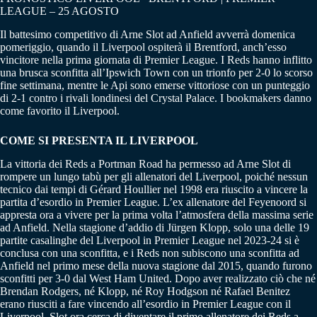
LEAGUE – 25 AGOSTO
Il battesimo competitivo di Arne Slot ad Anfield avverrà domenica
pomeriggio, quando il Liverpool ospiterà il Brentford, anch’esso
vincitore nella prima giornata di Premier League. I Reds hanno inflitto
una brusca sconfitta all’Ipswich Town con un trionfo per 2-0 lo scorso
fine settimana, mentre le Api sono emerse vittoriose con un punteggio
di 2-1 contro i rivali londinesi del Crystal Palace. I bookmakers danno
come favorito il Liverpool.
COME SI PRESENTA IL LIVERPOOL
La vittoria dei Reds a Portman Road ha permesso ad Arne Slot di
rompere un lungo tabù per gli allenatori del Liverpool, poiché nessun
tecnico dai tempi di Gérard Houllier nel 1998 era riuscito a vincere la
partita d’esordio in Premier League. L’ex allenatore del Feyenoord si
appresta ora a vivere per la prima volta l’atmosfera della massima serie
ad Anfield. Nella stagione d’addio di Jürgen Klopp, solo una delle 19
partite casalinghe del Liverpool in Premier League nel 2023-24 si è
conclusa con una sconfitta, e i Reds non subiscono una sconfitta ad
Anfield nel primo mese della nuova stagione dal 2015, quando furono
sconfitti per 3-0 dal West Ham United. Dopo aver realizzato ciò che né
Brendan Rodgers, né Klopp, né Roy Hodgson né Rafael Benitez
erano riusciti a fare vincendo all’esordio in Premier League con il
Liverpool, Slot ora cerca di diventare il primo allenatore dei Reds a