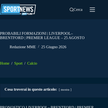
Salta
al
Cerca
contenuto
PROBABILI FORMAZIONI | LIVERPOOL–
BRENTFORD | PREMIER LEAGUE – 25 AGOSTO
Redazione MME
25 Giugno 2026
Home
/
Sport
/
Calcio
Cosa troverai in questo articolo:
mostra
PRONOSTICO LIVERPOOL– BRENTFORD | PREMIER