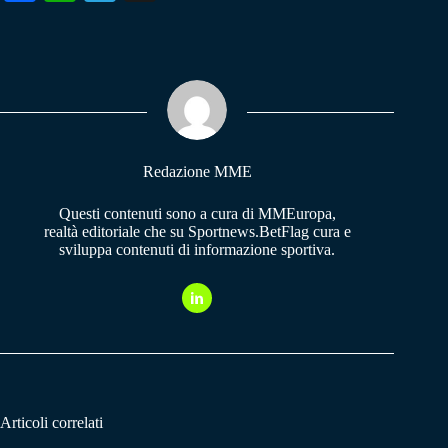
ce
ha
le
bo
ts
gr
ok
A
a
pp
m
Redazione MME
Questi contenuti sono a cura di MMEuropa,
realtà editoriale che su Sportnews.BetFlag cura e
sviluppa contenuti di informazione sportiva.
Articoli correlati