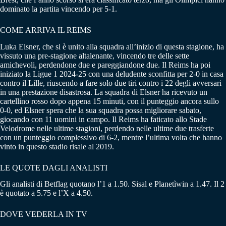
dominato la partita vincendo per 5-1.
COME ARRIVA IL REIMS
Luka Elsner, che si è unito alla squadra all’inizio di questa stagione, ha
vissuto una pre-stagione altalenante, vincendo tre delle sette
amichevoli, perdendone due e pareggiandone due. Il Reims ha poi
iniziato la Ligue 1 2024-25 con una deludente sconfitta per 2-0 in casa
contro il Lille, riuscendo a fare solo due tiri contro i 22 degli avversari
in una prestazione disastrosa. La squadra di Elsner ha ricevuto un
cartellino rosso dopo appena 15 minuti, con il punteggio ancora sullo
0-0, ed Elsner spera che la sua squadra possa migliorare sabato,
giocando con 11 uomini in campo. Il Reims ha faticato allo Stade
Velodrome nelle ultime stagioni, perdendo nelle ultime due trasferte
con un punteggio complessivo di 6-2, mentre l’ultima volta che hanno
vinto in questo stadio risale al 2019.
LE QUOTE DAGLI ANALISTI
Gli analisti di Betflag quotano l’1 a 1.50. Sisal e Planetìwin a 1.47. Il 2
è quotato a 5.75 e l’X a 4.50.
DOVE VEDERLA IN TV