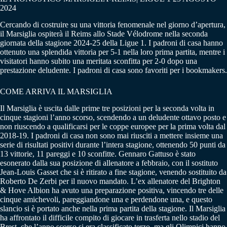
2024
Cercando di costruire su una vittoria fenomenale nel giorno d’apertura,
il Marsiglia ospiterà il Reims allo Stade Vélodrome nella seconda
giornata della stagione 2024-25 della Ligue 1. I padroni di casa hanno
ottenuto una splendida vittoria per 5-1 nella loro prima partita, mentre i
visitatori hanno subito una meritata sconfitta per 2-0 dopo una
prestazione deludente. I padroni di casa sono favoriti per i bookmakers.
COME ARRIVA IL MARSIGLIA
Il Marsiglia è uscita dalle prime tre posizioni per la seconda volta in
cinque stagioni l’anno scorso, scendendo a un deludente ottavo posto e
non riuscendo a qualificarsi per le coppe europee per la prima volta dal
2018-19. I padroni di casa non sono mai riusciti a mettere insieme una
serie di risultati positivi durante l’intera stagione, ottenendo 50 punti da
13 vittorie, 11 pareggi e 10 sconfitte. Gennaro Gattuso è stato
esonerato dalla sua posizione di allenatore a febbraio, con il sostituto
Jean-Louis Gasset che si è ritirato a fine stagione, venendo sostituito da
Roberto De Zerbi per il nuovo mandato. L’ex allenatore del Brighton
& Hove Albion ha avuto una preparazione positiva, vincendo tre delle
cinque amichevoli, pareggiandone una e perdendone una, e questo
slancio si è portato anche nella prima partita della stagione. Il Marsiglia
ha affrontato il difficile compito di giocare in trasferta nello stadio del
Brest, che l’anno scorso si era classificato terzo, ma gli Olimpici hanno