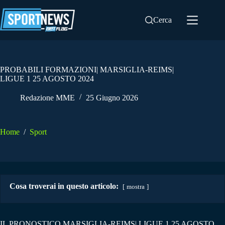
Salta
al
Cerca
contenuto
PROBABILI FORMAZIONI| MARSIGLIA-REIMS|
LIGUE 1 25 AGOSTO 2024
Redazione MME
25 Giugno 2026
Home
/
Sport
Cosa troverai in questo articolo:
mostra
IL PRONOSTICO MARSIGLIA-REIMS| LIGUE 1 25 AGOSTO