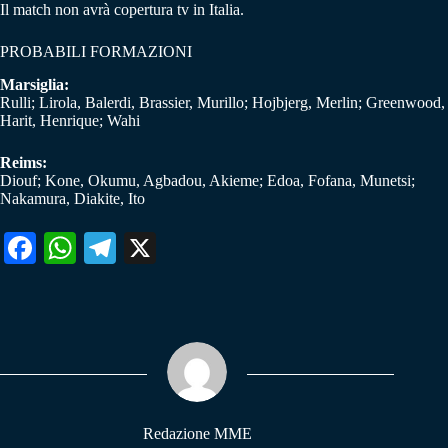
Il match non avrà copertura tv in Italia.
PROBABILI FORMAZIONI
Marsiglia:
Rulli; Lirola, Balerdi, Brassier, Murillo; Hojbjerg, Merlin; Greenwood,
Harit, Henrique; Wahi
Reims:
Diouf; Kone, Okumu, Agbadou, Akieme; Edoa, Fofana, Munetsi;
Nakamura, Diakite, Ito
Fa
W
Te
X
ce
ha
le
bo
ts
gr
ok
A
a
pp
m
Redazione MME